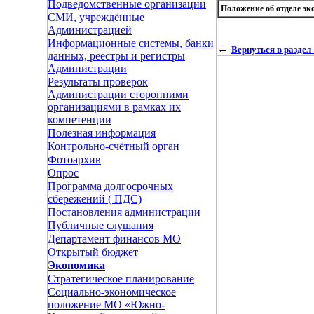
Подведомственные организации
Положение об отделе эк
СМИ, учреждённые
Администрацией
Информационные системы, банки
←
Вернуться в разде
данных, реестры и регистры
Администрации
Результаты проверок
Администрации сторонними
организациями в рамках их
компетенции
Полезная информация
Контрольно-счётный орган
Фотоархив
Опрос
Программа долгосрочных
сбережений ( ПДС)
Постановления администрации
Публичные слушания
Департамент финансов МО
Открытый бюджет
Экономика
Стратегическое планирование
Социально-экономическое
положение МО «Южно-