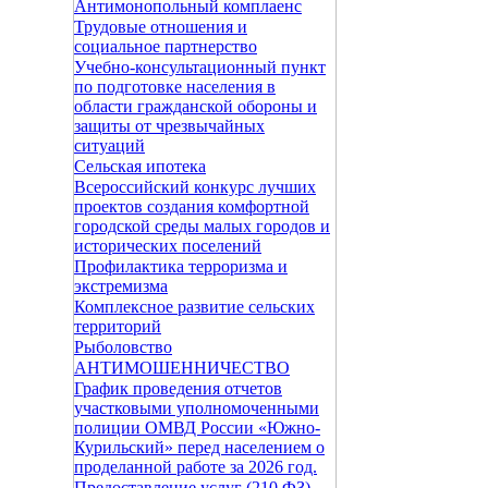
Антимонопольный комплаенс
Трудовые отношения и
социальное партнерство
Учебно-консультационный пункт
по подготовке населения в
области гражданской обороны и
защиты от чрезвычайных
ситуаций
Сельская ипотека
Всероссийский конкурс лучших
проектов создания комфортной
городской среды малых городов и
исторических поселений
Профилактика терроризма и
экстремизма
Комплексное развитие сельских
территорий
Рыболовство
АНТИМОШЕННИЧЕСТВО
График проведения отчетов
участковыми уполномоченными
полиции ОМВД России «Южно-
Курильский» перед населением о
проделанной работе за 2026 год.
Предоставление услуг (210 ФЗ)