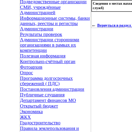
Подведомственные организации
Сведения о местах нах
СМИ, учреждённые
служб)
Администрацией
Информационные системы, банки
данных, реестры и регистры
←
Вернуться в разде
Администрации
Результаты проверок
Администрации сторонними
организациями в рамках их
компетенции
Полезная информация
Контрольно-счётный орган
Фотоархив
Опрос
Программа долгосрочных
сбережений ( ПДС)
Постановления администрации
Публичные слушания
Департамент финансов МО
Открытый бюджет
Экономика
ЖКХ
Градостроительство
Правила землепользования и