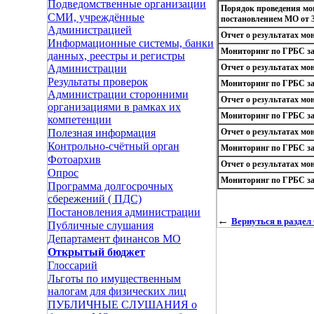
Подведомственные организации
Порядок проведения мо
СМИ, учреждённые
постановлением МО от 3
Администрацией
Отчет о результатах мо
Информационные системы, банки
Мониторинг по ГРБС за 
данных, реестры и регистры
Отчет о результатах мо
Администрации
Результаты проверок
Мониторинг по ГРБС за 
Администрации сторонними
Отчет о результатах мо
организациями в рамках их
Мониторинг по ГРБС за 
компетенции
Отчет о результатах мо
Полезная информация
Контрольно-счётный орган
Мониторинг по ГРБС за 
Фотоархив
Отчет о результатах мо
Опрос
Мониторинг по ГРБС за 
Программа долгосрочных
сбережений ( ПДС)
Постановления администрации
←
Вернуться в разде
Публичные слушания
Департамент финансов МО
Открытый бюджет
Глоссарий
Льготы по имущественным
налогам для физических лиц
ПУБЛИЧНЫЕ СЛУШАНИЯ о