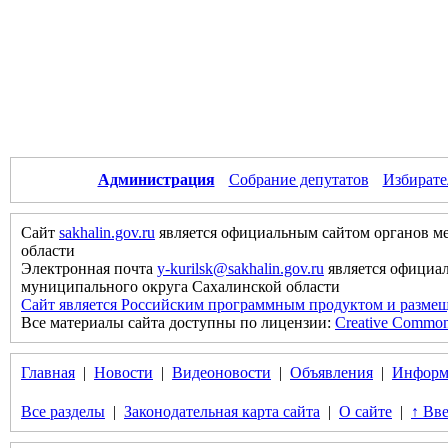
Администрация
Собрание депутатов
Избирате
Сайт
sakhalin.gov.ru
является официальным сайтом органов м
области
Электронная почта
y-kurilsk@sakhalin.gov.ru
является официа
муниципального округа Сахалинской области
Сайт является Российским программным продуктом и размещ
Все материалы сайта доступны по лицензии:
Creative Commons 
Главная
|
Новости
|
Видеоновости
|
Объявления
|
Информ
Все разделы
|
Законодательная карта сайта
|
О сайте
|
↑ Вве