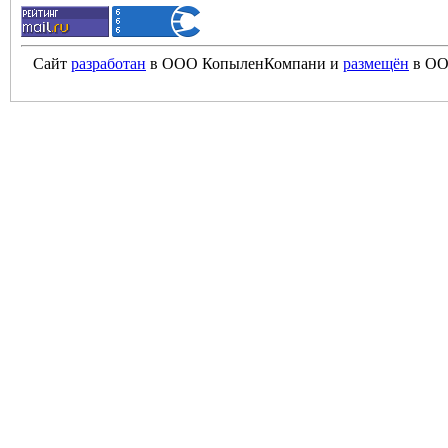
Сайт
разработан
в ООО КопыленКомпани и
размещён
в ОО