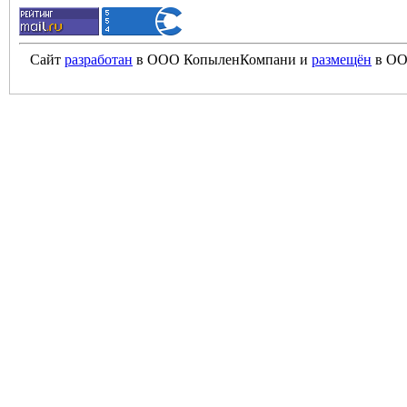
Сайт
разработан
в ООО КопыленКомпани и
размещён
в ОО