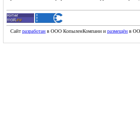
Сайт
разработан
в ООО КопыленКомпани и
размещён
в ОО