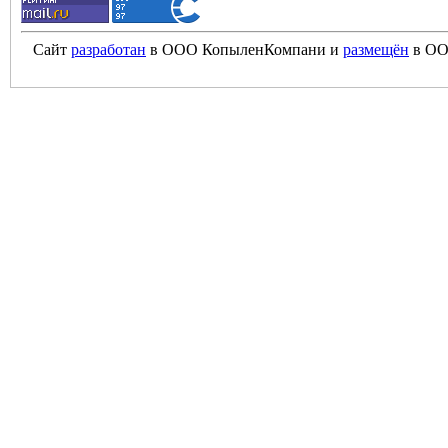
Сайт
разработан
в ООО КопыленКомпани и
размещён
в ОО