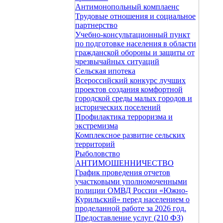
Антимонопольный комплаенс
Трудовые отношения и социальное
партнерство
Учебно-консультационный пункт
по подготовке населения в области
гражданской обороны и защиты от
чрезвычайных ситуаций
Сельская ипотека
Всероссийский конкурс лучших
проектов создания комфортной
городской среды малых городов и
исторических поселений
Профилактика терроризма и
экстремизма
Комплексное развитие сельских
территорий
Рыболовство
АНТИМОШЕННИЧЕСТВО
График проведения отчетов
участковыми уполномоченными
полиции ОМВД России «Южно-
Курильский» перед населением о
проделанной работе за 2026 год.
Предоставление услуг (210 ФЗ)