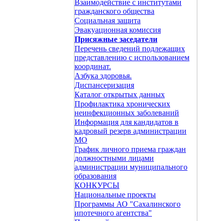
Взаимодействие с институтами
гражданского общества
Социальная защита
Эвакуационная комиссия
Присяжные заседатели
Перечень сведений подлежащих
представлению с использованием
координат.
Азбука здоровья.
Диспансеризация
Каталог открытых данных
Профилактика хронических
неинфекционных заболеваний
Информация для кандидатов в
кадровый резерв администрации
МО
График личного приема граждан
должностными лицами
администрации муниципального
образования
КОНКУРСЫ
Национальные проекты
Программы АО "Сахалинского
ипотечного агентства"