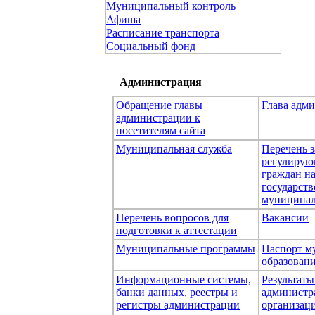
Муниципальный контроль
Афиша
Расписание транспорта
Социальный фонд
Администрация
Обращение главы
Глава адм
администрации к
посетителям сайта
Муниципальная служба
Перечень з
регулирую
граждан н
государст
муниципал
Перечень вопросов для
Вакансии
подготовки к аттестации
Муниципальные программы
Паспорт м
образован
Информационные системы,
Результаты
банки данных, реестры и
администр
регистры администрации
организаци