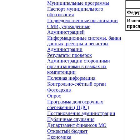
Муниципальные программы
Паспорт муниципального
Федер
образования
Извещ
Подведомственные организации
прися
СМИ, учреждённые
Администрацией
Информационные системы, банки
данных, реестры и регистры
Администрации
Результаты проверок
Администрации сторонними
организациями в рамках их
компетенции
Полезная информация
Контрольно-счётный орган
Фотоархив
Опрос
Программа долгосрочных
сбережений ( ПДС)
Постановления администрации
Публичные слушания
Департамент финансов МО
Открытый бюджет
Экономика