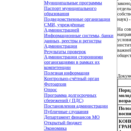
Муниципальные программы
закон
Паспорт муниципального
отдел
образования
собств
наук) 
Подведомственные организации
СМИ, учреждённые
На сов
Администрацией
напра
Информационные системы, банки
услов
данных, реестры и регистры
инсти
Администрации
важне
Результаты проверок
общес
Администрации сторонними
организациями в рамках их
компетенции
Полезная информация
Докум
Контрольно-счётный орган
Фотоархив
Опрос
Поряд
Программа долгосрочных
молод
сбережений ( ПДС)
возра
Постановления администрации
Полож
Публичные слушания
воспи
Департамент финансов МО
КОН
Открытый бюджет
ГРА
Экономика