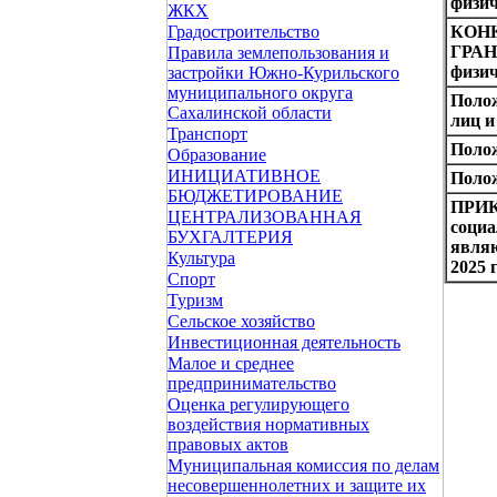
физич
ЖКХ
КОН
Градостроительство
ГРА
Правила землепользования и
физич
застройки Южно-Курильского
муниципального округа
Полож
Сахалинской области
лиц 
Транспорт
Полож
Образование
ИНИЦИАТИВНОЕ
Поло
БЮДЖЕТИРОВАНИЕ
ПРИКА
ЦЕНТРАЛИЗОВАННАЯ
социа
БУХГАЛТЕРИЯ
явля
Культура
2025 г
Спорт
Туризм
Сельское хозяйство
Инвестиционная деятельность
Малое и среднее
предпринимательство
Оценка регулирующего
воздействия нормативных
правовых актов
Муниципальная комиссия по делам
несовершеннолетних и защите их