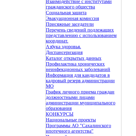
Взаимодействие с институтами
гражданского общества
Социальная защита
Эвакуационная комиссия
Присяжные заседатели
Перечень сведений подлежащих
представлению с использованием
координат.
Азбука здоровья.
Диспансеризация
Каталог открытых данных
Профилактика хронических
неинфекционных заболеваний
Информация для кандидатов в
кадровый резерв администрации
МО
График личного приема граждан
должностными лицами
администрации муниципального
образования
КОНКУРСЫ
Национальные проекты
Программы АО "Сахалинского
ипотечного агентства"