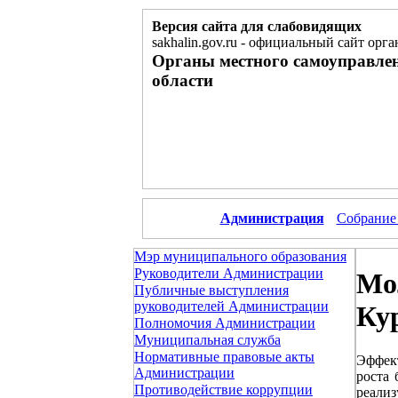
Версия сайта для слабовидящих
sakhalin.gov.ru
-
официальный сайт орга
Органы местного самоуправле
области
Администрация
Собрание
Мэр муниципального образования
Руководители Администрации
Мо
Публичные выступления
руководителей Администрации
Ку
Полномочия Администрации
Муниципальная служба
Нормативные правовые акты
Эффект
Администрации
роста
Противодействие коррупции
реали