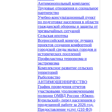
Антимонопольный комплаенс
Трудовые отношения и социальное
партнерство
Учебно-консультационный пункт
по подготовке населения в области
гражданской обороны и защиты от
чрезвычайных ситуаций
Сельская ипотека
Всероссийский конкурс лучших
проектов создания комфортной
городской среды малых городов и
исторических поселений
Профилактика терроризма и
экстремизма
Комплексное развитие сельских
территорий
Рыболовство
АНТИМОШЕННИЧЕСТВО
График проведения отчетов
участковыми уполномоченными
полиции ОМВД России «Южно-
Курильский» перед населением о
проделанной работе за 2026 год.
Предоставление услуг (210 ФЗ)