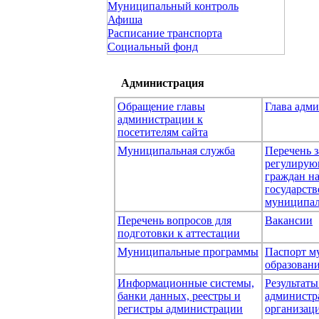
Муниципальный контроль
Афиша
Расписание транспорта
Социальный фонд
Администрация
Обращение главы
Глава адм
администрации к
посетителям сайта
Муниципальная служба
Перечень з
регулирую
граждан н
государст
муниципал
Перечень вопросов для
Вакансии
подготовки к аттестации
Муниципальные программы
Паспорт м
образован
Информационные системы,
Результаты
банки данных, реестры и
администр
регистры администрации
организаци