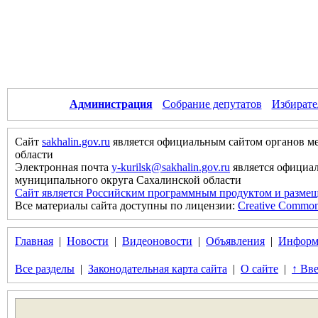
Администрация
Собрание депутатов
Избирате
Сайт
sakhalin.gov.ru
является официальным сайтом органов м
области
Электронная почта
y-kurilsk@sakhalin.gov.ru
является официа
муниципального округа Сахалинской области
Сайт является Российским программным продуктом и размещ
Все материалы сайта доступны по лицензии:
Creative Commons 
Главная
|
Новости
|
Видеоновости
|
Объявления
|
Информ
Все разделы
|
Законодательная карта сайта
|
О сайте
|
↑ Вве