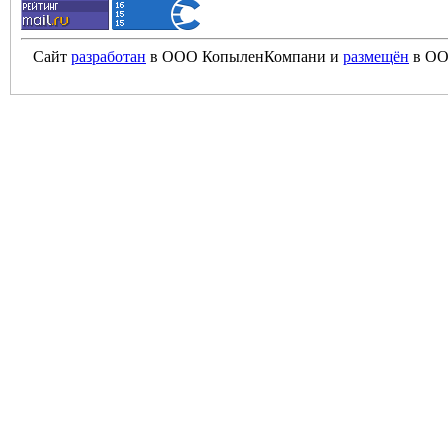
Сайт
разработан
в ООО КопыленКомпани и
размещён
в ОО