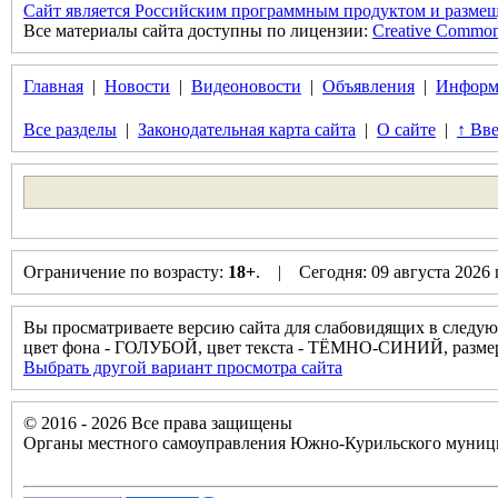
Сайт является Российским программным продуктом и размещ
Все материалы сайта доступны по лицензии:
Creative Commons 
Главная
|
Новости
|
Видеоновости
|
Объявления
|
Информ
Все разделы
|
Законодательная карта сайта
|
О сайте
|
↑ Вве
Ограничение по возрасту:
18+
. | Сегодня: 09 августа 2026
Вы просматриваете версию сайта для слабовидящих в следую
цвет фона - ГОЛУБОЙ, цвет текста - ТЁМНО-СИНИЙ, разм
Выбрать другой вариант просмотра сайта
© 2016 - 2026 Все права защищены
Органы местного самоуправления Южно-Курильского муници