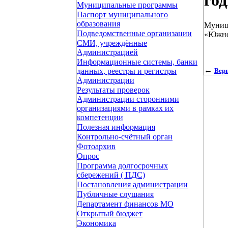
го
Муниципальные программы
Паспорт муниципального
образования
Муници
Подведомственные организации
«Южно-
СМИ, учреждённые
Администрацией
Информационные системы, банки
←
Верн
данных, реестры и регистры
Администрации
Результаты проверок
Администрации сторонними
организациями в рамках их
компетенции
Полезная информация
Контрольно-счётный орган
Фотоархив
Опрос
Программа долгосрочных
сбережений ( ПДС)
Постановления администрации
Публичные слушания
Департамент финансов МО
Открытый бюджет
Экономика