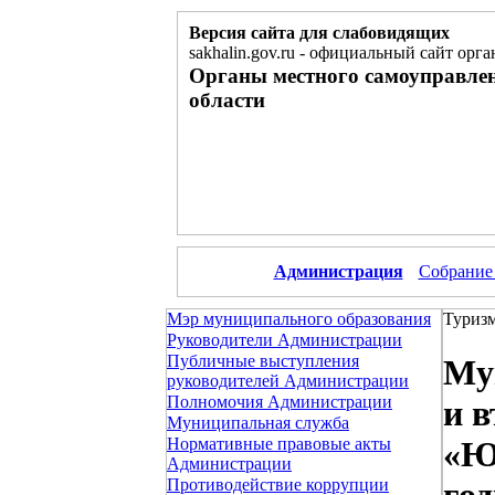
Версия сайта для слабовидящих
sakhalin.gov.ru
-
официальный сайт орга
Органы местного самоуправле
области
Администрация
Собрание
Мэр муниципального образования
Туриз
Руководители Администрации
Публичные выступления
Му
руководителей Администрации
Полномочия Администрации
и 
Муниципальная служба
Нормативные правовые акты
«Ю
Администрации
Противодействие коррупции