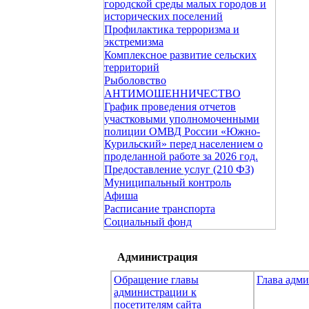
городской среды малых городов и
исторических поселений
Профилактика терроризма и
экстремизма
Комплексное развитие сельских
территорий
Рыболовство
АНТИМОШЕННИЧЕСТВО
График проведения отчетов
участковыми уполномоченными
полиции ОМВД России «Южно-
Курильский» перед населением о
проделанной работе за 2026 год.
Предоставление услуг (210 ФЗ)
Муниципальный контроль
Афиша
Расписание транспорта
Социальный фонд
Администрация
Обращение главы
Глава адм
администрации к
посетителям сайта