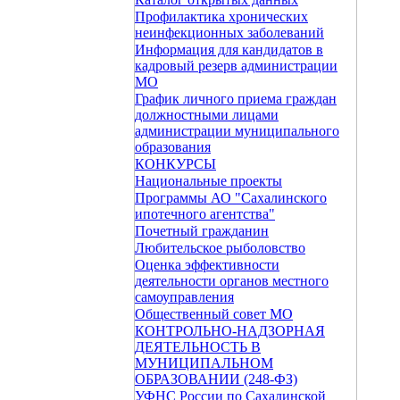
Профилактика хронических
неинфекционных заболеваний
Информация для кандидатов в
кадровый резерв администрации
МО
График личного приема граждан
должностными лицами
администрации муниципального
образования
КОНКУРСЫ
Национальные проекты
Программы АО "Сахалинского
ипотечного агентства"
Почетный гражданин
Любительское рыболовство
Оценка эффективности
деятельности органов местного
самоуправления
Общественный совет МО
КОНТРОЛЬНО-НАДЗОРНАЯ
ДЕЯТЕЛЬНОСТЬ В
МУНИЦИПАЛЬНОМ
ОБРАЗОВАНИИ (248-ФЗ)
УФНС России по Сахалинской