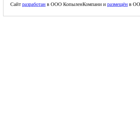
Сайт
разработан
в ООО КопыленКомпани и
размещён
в ОО