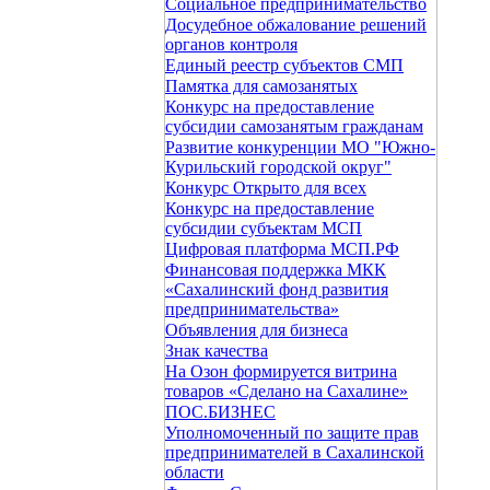
Социальное предпринимательство
Досудебное обжалование решений
органов контроля
Единый реестр субъектов СМП
Памятка для самозанятых
Конкурс на предоставление
субсидии самозанятым гражданам
Развитие конкуренции МО "Южно-
Курильский городской округ"
Конкурс Открыто для всех
Конкурс на предоставление
субсидии субъектам МСП
Цифровая платформа МСП.РФ
Финансовая поддержка МКК
«Сахалинский фонд развития
предпринимательства»
Объявления для бизнеса
Знак качества
На Oзон формируется витрина
товаров «Сделано на Сахалине»
ПОС.БИЗНЕС
Уполномоченный по защите прав
предпринимателей в Сахалинской
области