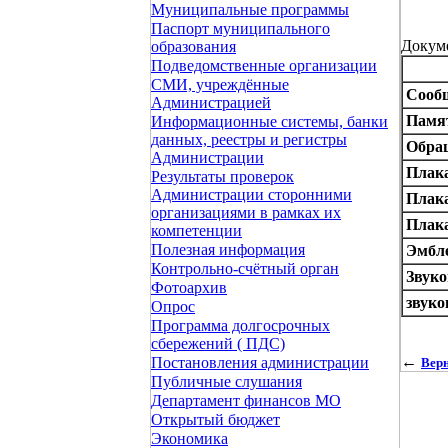
Муниципальные программы
Паспорт муниципального
Докум
образования
Подведомственные организации
СМИ, учреждённые
Сооб
Администрацией
Памя
Информационные системы, банки
данных, реестры и регистры
Обращ
Администрации
Плака
Результаты проверок
Администрации сторонними
Плака
организациями в рамках их
Плака
компетенции
Полезная информация
Эмбл
Контрольно-счётный орган
Звуко
Фотоархив
звуко
Опрос
Программа долгосрочных
сбережений ( ПДС)
←
Постановления администрации
Верн
Публичные слушания
Департамент финансов МО
Открытый бюджет
Экономика