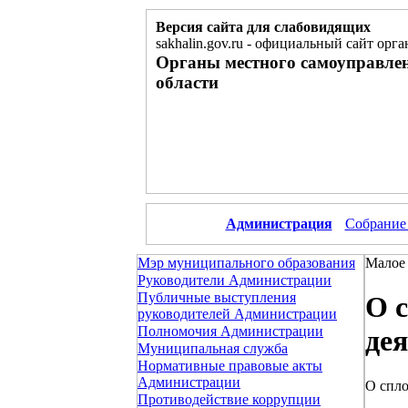
Версия сайта для слабовидящих
sakhalin.gov.ru
-
официальный сайт орга
Органы местного самоуправле
области
Администрация
Собрание
Мэр муниципального образования
Малое 
Руководители Администрации
Публичные выступления
О 
руководителей Администрации
Полномочия Администрации
де
Муниципальная служба
Нормативные правовые акты
Администрации
О спл
Противодействие коррупции