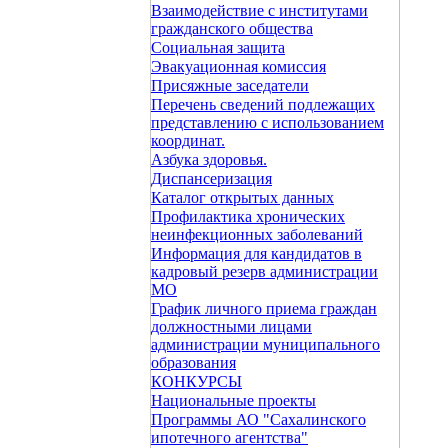
Взаимодействие с институтами
гражданского общества
Социальная защита
Эвакуационная комиссия
Присяжные заседатели
Перечень сведений подлежащих
представлению с использованием
координат.
Азбука здоровья.
Диспансеризация
Каталог открытых данных
Профилактика хронических
неинфекционных заболеваний
Информация для кандидатов в
кадровый резерв администрации
МО
График личного приема граждан
должностными лицами
администрации муниципального
образования
КОНКУРСЫ
Национальные проекты
Программы АО "Сахалинского
ипотечного агентства"