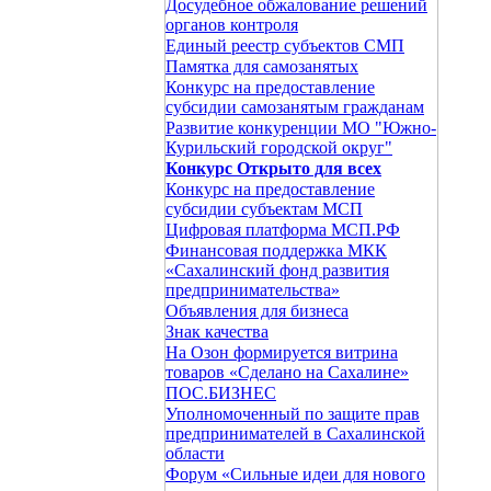
Досудебное обжалование решений
органов контроля
Единый реестр субъектов СМП
Памятка для самозанятых
Конкурс на предоставление
субсидии самозанятым гражданам
Развитие конкуренции МО "Южно-
Курильский городской округ"
Конкурс Открыто для всех
Конкурс на предоставление
субсидии субъектам МСП
Цифровая платформа МСП.РФ
Финансовая поддержка МКК
«Сахалинский фонд развития
предпринимательства»
Объявления для бизнеса
Знак качества
На Oзон формируется витрина
товаров «Сделано на Сахалине»
ПОС.БИЗНЕС
Уполномоченный по защите прав
предпринимателей в Сахалинской
области
Форум «Сильные идеи для нового