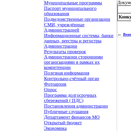
Докум
Муниципальные программы
Паспорт муниципального
образования
Конку
Подведомственные организации
СМИ, учреждённые
Администрацией
←
Верн
Информационные системы, банки
данных, реестры и регистры
Администрации
Результаты проверок
Администрации сторонними
организациями в рамках их
компетенции
Полезная информация
Контрольно-счётный орган
Фотоархив
Опрос
Программа долгосрочных
сбережений ( ПДС)
Постановления администрации
Публичные слушания
Департамент финансов МО
Открытый бюджет
Экономика