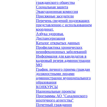
гражданского общества
Социальная защита
Эвакуационная комиссия
Присяжные заседатели
Перечень сведений подлежащих
представлению с использованием
координат.
Азбука здоровья.
Диспансеризация
Каталог открытых данных
Профилактика хронических
неинфекционных заболеваний
Информация для кандидатов в
кадровый резерв администрации
МО
График личного приема граждан
должностными лицами
администрации муниципального
образования
КОНКУРСЫ
Национальные проекты
Программы АО "Сахалинского
ипотечного агентства"
Почетный гражданин