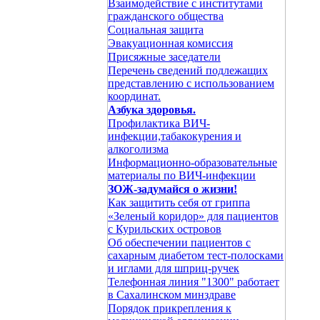
Взаимодействие с институтами
гражданского общества
Социальная защита
Эвакуационная комиссия
Присяжные заседатели
Перечень сведений подлежащих
представлению с использованием
координат.
Азбука здоровья.
Профилактика ВИЧ-
инфекции,табакокурения и
алкоголизма
Информационно-образовательные
материалы по ВИЧ-инфекции
ЗОЖ-задумайся о жизни!
Как защитить себя от гриппа
«Зеленый коридор» для пациентов
с Курильских островов
Об обеспечении пациентов с
сахарным диабетом тест-полосками
и иглами для шприц-ручек
Телефонная линия "1300" работает
в Сахалинском минздраве
Порядок прикрепления к