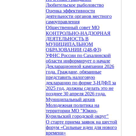
Любительское рыболовство
Оценка эффективности
деятельности органов местного
самоуправления
Общественный совет МО
КОНТРОЛЬНО-НАДЗОРНАЯ
ДЕЯТЕЛЬНОСТЬ В
МУНИЦИПАЛЬНОМ
ОБРАЗОВАНИИ (248-ФЗ)
УФНС России по Сахалинской
области информирует о начале
Декларационной кампании 2026
года. Граждане, обязанные
представить налоговую
декларацию по форме 3-НДФЛ за
2025 год, должны сделать это не
позднее 30 апреля 2026 года.
Муниципальный архив
Молодежная политика на
территории МО "Южно-
Курильский городской округ"
О старте приема заявок на шестой
форум «Сильные идеи для нового
времени»