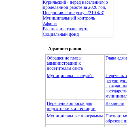
Курильский» перед населением о
проделанной работе за 2026 год.
Предоставление услуг (210 ФЗ)
Муниципальный контроль
Афиша
Расписание транспорта
Социальный фонд
Администрация
Обращение главы
Глава адм
администрации к
посетителям сайта
Муниципальная служба
Перечень з
регулирую
граждан н
государст
муниципал
Перечень вопросов для
Вакансии
подготовки к аттестации
Муниципальные программы
Паспорт м
образован