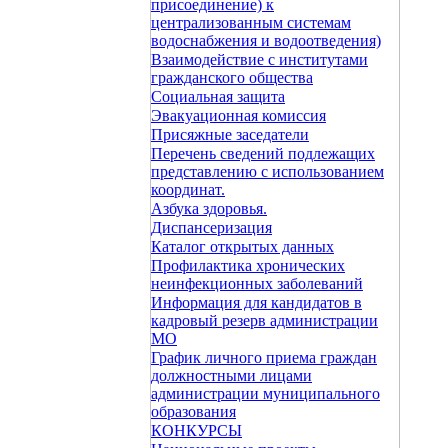
присоединение) к
централизованным системам
водоснабжения и водоотведения)
Взаимодействие с институтами
гражданского общества
Социальная защита
Эвакуационная комиссия
Присяжные заседатели
Перечень сведений подлежащих
представлению с использованием
координат.
Азбука здоровья.
Диспансеризация
Каталог открытых данных
Профилактика хронических
неинфекционных заболеваний
Информация для кандидатов в
кадровый резерв администрации
МО
График личного приема граждан
должностными лицами
администрации муниципального
образования
КОНКУРСЫ