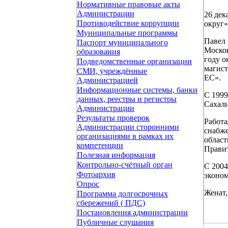
Нормативные правовые акты
Администрации
26 дек
Противодействие коррупции
округ»
Муниципальные программы
Павел 
Паспорт муниципального
Москов
образования
году о
Подведомственные организации
магист
СМИ, учреждённые
ЕС».
Администрацией
Информационные системы, банки
С 1999
данных, реестры и регистры
Сахали
Администрации
Результаты проверок
Работа
Администрации сторонними
снабже
организациями в рамках их
област
компетенции
Правит
Полезная информация
Контрольно-счётный орган
С 2004
Фотоархив
эконом
Опрос
Женат,
Программа долгосрочных
сбережений ( ПДС)
Постановления администрации
Публичные слушания