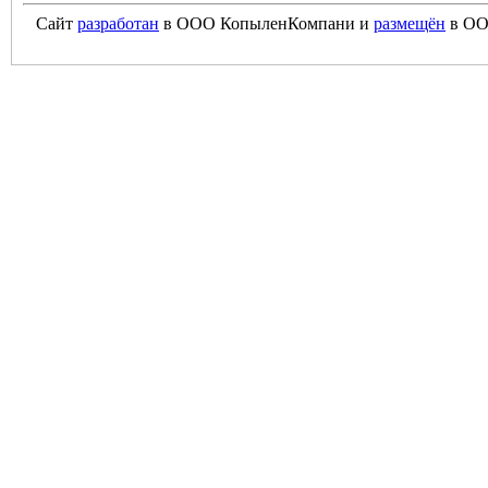
Сайт
разработан
в ООО КопыленКомпани и
размещён
в ОО