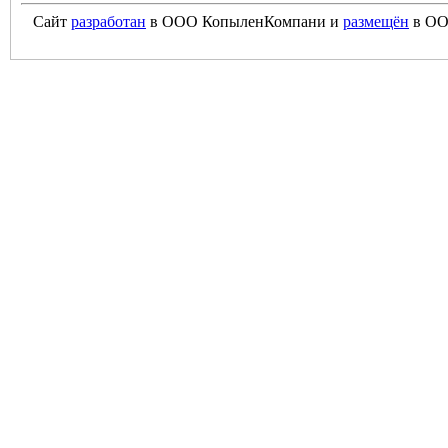
Сайт
разработан
в ООО КопыленКомпани и
размещён
в ОО