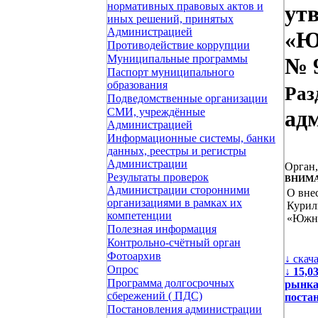
нормативных правовых актов и
ут
иных решений, принятых
Администрацией
«Ю
Противодействие коррупции
Муниципальные программы
№ 9
Паспорт муниципального
образования
Раз
Подведомственные организации
СМИ, учреждённые
ад
Администрацией
Информационные системы, банки
данных, реестры и регистры
Администрации
Орган
Результаты проверок
ВНИМА
Администрации сторонними
О вне
организациями в рамках их
Курил
компетенции
«Южно
Полезная информация
Контрольно-счётный орган
Фотоархив
↓ скач
Опрос
↓
15,0
Программа долгосрочных
рынка
сбережений ( ПДС)
поста
Постановления администрации