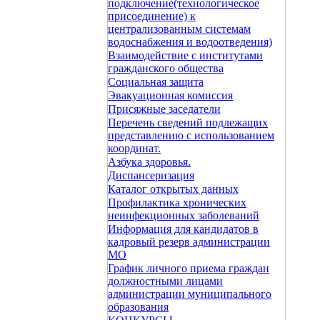
подключение(технологическое
присоединение) к
централизованным системам
водоснабжения и водоотведения)
Взаимодействие с институтами
гражданского общества
Социальная защита
Эвакуационная комиссия
Присяжные заседатели
Перечень сведений подлежащих
представлению с использованием
координат.
Азбука здоровья.
Диспансеризация
Каталог открытых данных
Профилактика хронических
неинфекционных заболеваний
Информация для кандидатов в
кадровый резерв администрации
МО
График личного приема граждан
должностными лицами
администрации муниципального
образования