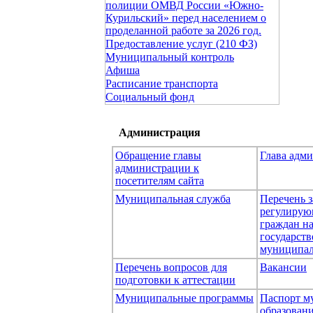
полиции ОМВД России «Южно-
Курильский» перед населением о
проделанной работе за 2026 год.
Предоставление услуг (210 ФЗ)
Муниципальный контроль
Афиша
Расписание транспорта
Социальный фонд
Администрация
Обращение главы
Глава адм
администрации к
посетителям сайта
Муниципальная служба
Перечень з
регулирую
граждан н
государст
муниципал
Перечень вопросов для
Вакансии
подготовки к аттестации
Муниципальные программы
Паспорт м
образован