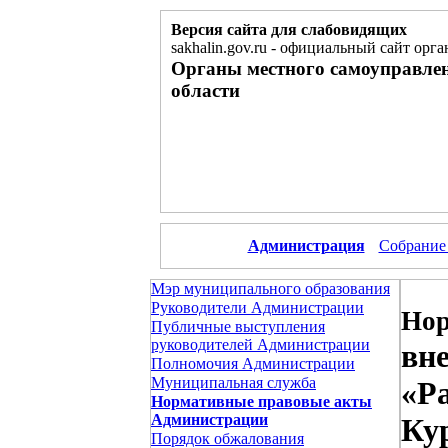
Версия сайта для слабовидящих
sakhalin.gov.ru
-
официальный сайт орга
Органы местного самоуправле
области
Администрация
Собрание
Мэр муниципального образования
Руководители Администрации
Нор
Публичные выступления
руководителей Администрации
вн
Полномочия Администрации
Муниципальная служба
«Р
Нормативные правовые акты
Администрации
Кур
Порядок обжалования