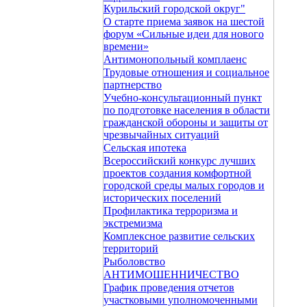
Курильский городской округ"
О старте приема заявок на шестой
форум «Сильные идеи для нового
времени»
Антимонопольный комплаенс
Трудовые отношения и социальное
партнерство
Учебно-консультационный пункт
по подготовке населения в области
гражданской обороны и защиты от
чрезвычайных ситуаций
Сельская ипотека
Всероссийский конкурс лучших
проектов создания комфортной
городской среды малых городов и
исторических поселений
Профилактика терроризма и
экстремизма
Комплексное развитие сельских
территорий
Рыболовство
АНТИМОШЕННИЧЕСТВО
График проведения отчетов
участковыми уполномоченными