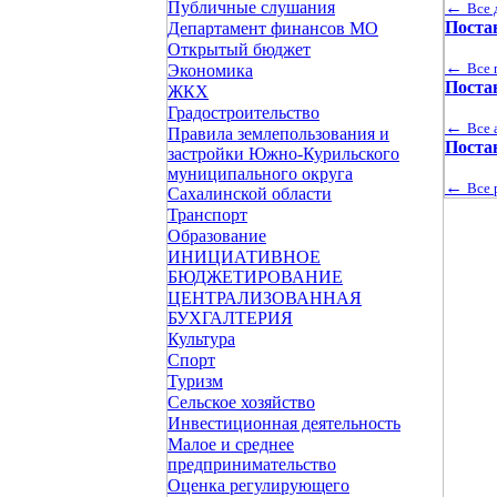
←
Публичные слушания
Все 
Поста
Департамент финансов МО
Открытый бюджет
←
Все 
Экономика
Поста
ЖКХ
Градостроительство
←
Все 
Правила землепользования и
Поста
застройки Южно-Курильского
муниципального округа
←
Все 
Сахалинской области
Транспорт
Образование
ИНИЦИАТИВНОЕ
БЮДЖЕТИРОВАНИЕ
ЦЕНТРАЛИЗОВАННАЯ
БУХГАЛТЕРИЯ
Культура
Спорт
Туризм
Сельское хозяйство
Инвестиционная деятельность
Малое и среднее
предпринимательство
Оценка регулирующего