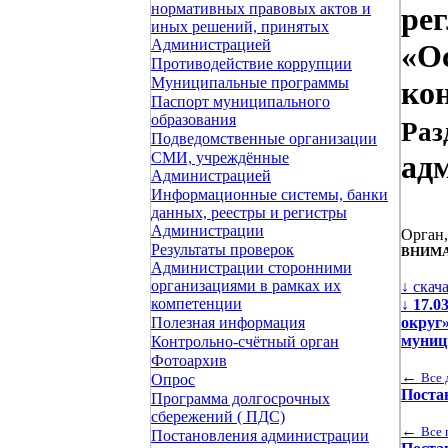
нормативных правовых актов и
ре
иных решений, принятых
Администрацией
«О
Противодействие коррупции
Муниципальные программы
кон
Паспорт муниципального
образования
Раз
Подведомственные организации
СМИ, учреждённые
ад
Администрацией
Информационные системы, банки
данных, реестры и регистры
Администрации
Орган
Результаты проверок
ВНИМА
Администрации сторонними
организациями в рамках их
↓ скач
компетенции
↓
17.0
округ
Полезная информация
муниц
Контрольно-счётный орган
Фотоархив
←
Все 
Опрос
Поста
Программа долгосрочных
сбережений ( ПДС)
←
Все 
Постановления администрации