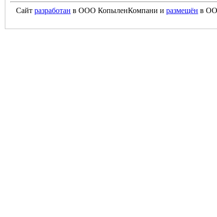
Сайт
разработан
в ООО КопыленКомпани и
размещён
в ОО