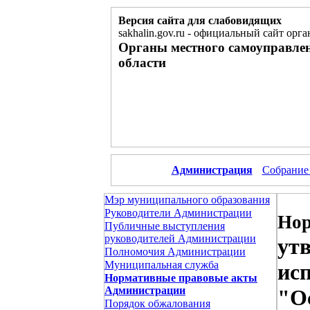
Версия сайта для слабовидящих
sakhalin.gov.ru
-
официальный сайт орга
Органы местного самоуправле
области
Администрация
Собрание
Мэр муниципального образования
Руководители Администрации
Нор
Публичные выступления
руководителей Администрации
ут
Полномочия Администрации
Муниципальная служба
ис
Нормативные правовые акты
Администрации
"О
Порядок обжалования