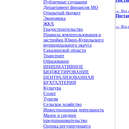
Поста
Публичные слушания
Департамент финансов МО
←
Все 
Открытый бюджет
Поста
Экономика
ЖКХ
←
Все 
Градостроительство
Правила землепользования и
застройки Южно-Курильского
муниципального округа
Сахалинской области
Транспорт
Образование
ИНИЦИАТИВНОЕ
БЮДЖЕТИРОВАНИЕ
ЦЕНТРАЛИЗОВАННАЯ
БУХГАЛТЕРИЯ
Культура
Спорт
Туризм
Сельское хозяйство
Инвестиционная деятельность
Малое и среднее
предпринимательство
Оценка регулирующего