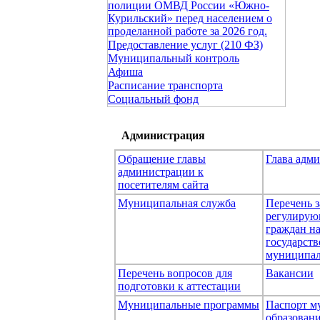
полиции ОМВД России «Южно-
Курильский» перед населением о
проделанной работе за 2026 год.
Предоставление услуг (210 ФЗ)
Муниципальный контроль
Афиша
Расписание транспорта
Социальный фонд
Администрация
Обращение главы
Глава адм
администрации к
посетителям сайта
Муниципальная служба
Перечень з
регулирую
граждан н
государст
муниципал
Перечень вопросов для
Вакансии
подготовки к аттестации
Муниципальные программы
Паспорт м
образован