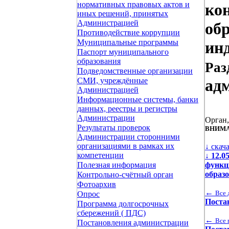
нормативных правовых актов и
ко
иных решений, принятых
Администрацией
об
Противодействие коррупции
Муниципальные программы
ин
Паспорт муниципального
образования
Раз
Подведомственные организации
СМИ, учреждённые
ад
Администрацией
Информационные системы, банки
данных, реестры и регистры
Администрации
Орган
Результаты проверок
ВНИМА
Администрации сторонними
организациями в рамках их
↓ скач
компетенции
↓
12.0
функц
Полезная информация
образ
Контрольно-счётный орган
Фотоархив
←
Все 
Опрос
Поста
Программа долгосрочных
сбережений ( ПДС)
←
Все 
Постановления администрации