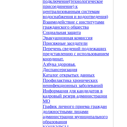
подключение(технологическое
присоединение) к
централизованным системам
водоснабжения и водоотведения)
Взаимодействие с институтами
гражданского общества
Социальная защита
Эвакуационная комиссия
Присяжные заседатели
Перечень сведений подлежащих
представлению с использованием
координат.
Азбука здоровья.
Диспансеризация
Каталог открытых данных
Профилактика хронических
неинфекционных заболеваний
Информация для кандидатов в
кадровый резерв администрации
МО
График личного приема граждан
должностными лицами
администрации муниципального
образования