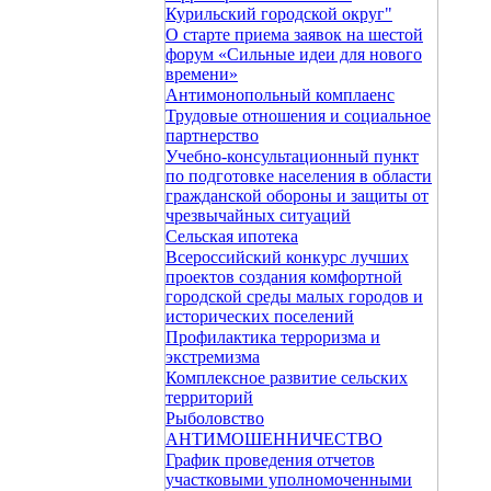
Курильский городской округ"
О старте приема заявок на шестой
форум «Сильные идеи для нового
времени»
Антимонопольный комплаенс
Трудовые отношения и социальное
партнерство
Учебно-консультационный пункт
по подготовке населения в области
гражданской обороны и защиты от
чрезвычайных ситуаций
Сельская ипотека
Всероссийский конкурс лучших
проектов создания комфортной
городской среды малых городов и
исторических поселений
Профилактика терроризма и
экстремизма
Комплексное развитие сельских
территорий
Рыболовство
АНТИМОШЕННИЧЕСТВО
График проведения отчетов
участковыми уполномоченными