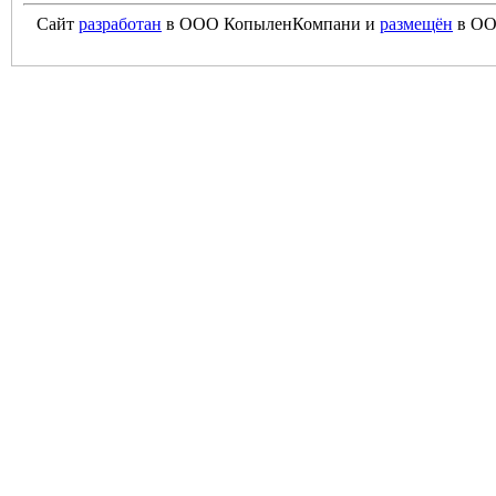
Сайт
разработан
в ООО КопыленКомпани и
размещён
в ОО