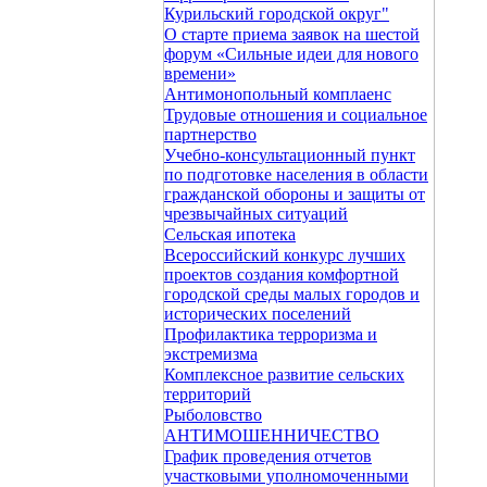
Курильский городской округ"
О старте приема заявок на шестой
форум «Сильные идеи для нового
времени»
Антимонопольный комплаенс
Трудовые отношения и социальное
партнерство
Учебно-консультационный пункт
по подготовке населения в области
гражданской обороны и защиты от
чрезвычайных ситуаций
Сельская ипотека
Всероссийский конкурс лучших
проектов создания комфортной
городской среды малых городов и
исторических поселений
Профилактика терроризма и
экстремизма
Комплексное развитие сельских
территорий
Рыболовство
АНТИМОШЕННИЧЕСТВО
График проведения отчетов
участковыми уполномоченными