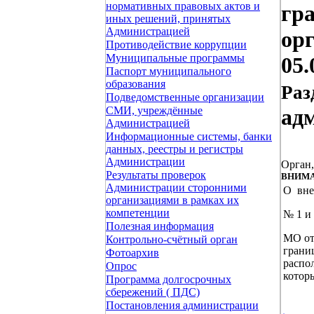
нормативных правовых актов и
гр
иных решений, принятых
Администрацией
ор
Противодействие коррупции
Муниципальные программы
05.
Паспорт муниципального
образования
Раз
Подведомственные организации
СМИ, учреждённые
ад
Администрацией
Информационные системы, банки
данных, реестры и регистры
Администрации
Орган
Результаты проверок
ВНИМА
Администрации сторонними
О вне
организациями в рамках их
компетенции
№ 1 и
Полезная информация
МО от
Контрольно-счётный орган
грани
Фотоархив
распо
Опрос
котор
Программа долгосрочных
сбережений ( ПДС)
Постановления администрации