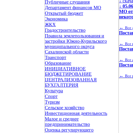
↓ скач
Публичные слушания
↓
05.0
Департамент финансов МО
МО от
Открытый бюджет
некот
Экономика
ЖКХ
←
Все 
Градостроительство
Поста
Правила землепользования и
застройки Южно-Курильского
←
Все 
муниципального округа
Поста
Сахалинской области
Транспорт
←
Все 
Образование
Поста
ИНИЦИАТИВНОЕ
БЮДЖЕТИРОВАНИЕ
←
Все 
ЦЕНТРАЛИЗОВАННАЯ
БУХГАЛТЕРИЯ
Культура
Спорт
Туризм
Сельское хозяйство
Инвестиционная деятельность
Малое и среднее
предпринимательство
Оценка регулирующего