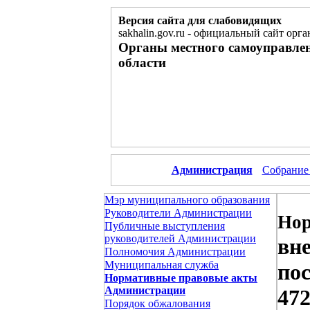
Версия сайта для слабовидящих
sakhalin.gov.ru
-
официальный сайт орга
Органы местного самоуправле
области
Администрация
Собрание
Мэр муниципального образования
Руководители Администрации
Нор
Публичные выступления
руководителей Администрации
вн
Полномочия Администрации
Муниципальная служба
по
Нормативные правовые акты
Администрации
472
Порядок обжалования