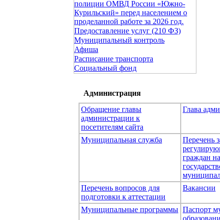
полиции ОМВД России «Южно-
Курильский» перед населением о
проделанной работе за 2026 год.
Предоставление услуг (210 ФЗ)
Муниципальный контроль
Афиша
Расписание транспорта
Социальный фонд
Администрация
Обращение главы
Глава адм
администрации к
посетителям сайта
Муниципальная служба
Перечень з
регулирую
граждан н
государст
муниципал
Перечень вопросов для
Вакансии
подготовки к аттестации
Муниципальные программы
Паспорт м
образован