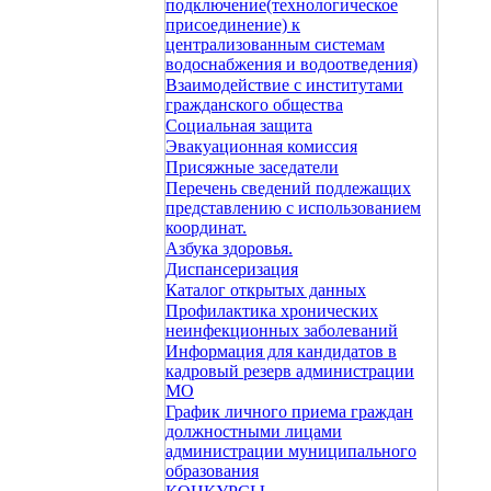
подключение(технологическое
присоединение) к
централизованным системам
водоснабжения и водоотведения)
Взаимодействие с институтами
гражданского общества
Социальная защита
Эвакуационная комиссия
Присяжные заседатели
Перечень сведений подлежащих
представлению с использованием
координат.
Азбука здоровья.
Диспансеризация
Каталог открытых данных
Профилактика хронических
неинфекционных заболеваний
Информация для кандидатов в
кадровый резерв администрации
МО
График личного приема граждан
должностными лицами
администрации муниципального
образования