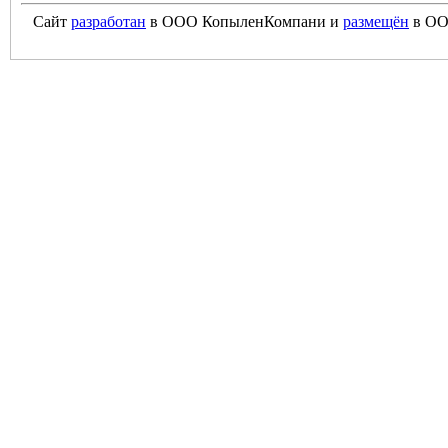
Сайт
разработан
в ООО КопыленКомпани и
размещён
в ОО