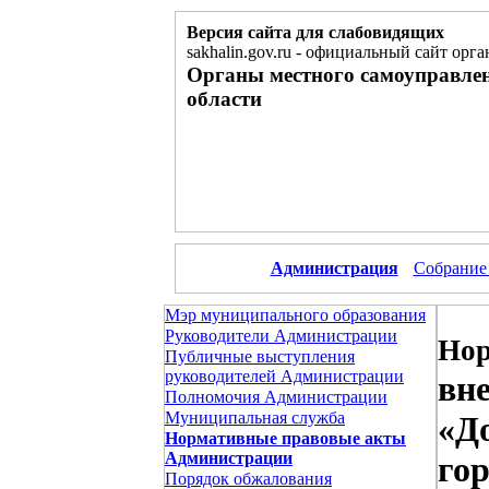
Версия сайта для слабовидящих
sakhalin.gov.ru
-
официальный сайт орга
Органы местного самоуправле
области
Администрация
Собрание
Мэр муниципального образования
Руководители Администрации
Нор
Публичные выступления
руководителей Администрации
вн
Полномочия Администрации
Муниципальная служба
«Д
Нормативные правовые акты
Администрации
гор
Порядок обжалования