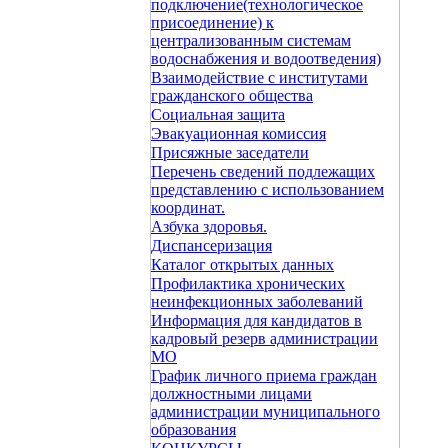
подключение(технологическое
присоединение) к
централизованным системам
водоснабжения и водоотведения)
Взаимодействие с институтами
гражданского общества
Социальная защита
Эвакуационная комиссия
Присяжные заседатели
Перечень сведений подлежащих
представлению с использованием
координат.
Азбука здоровья.
Диспансеризация
Каталог открытых данных
Профилактика хронических
неинфекционных заболеваний
Информация для кандидатов в
кадровый резерв администрации
МО
График личного приема граждан
должностными лицами
администрации муниципального
образования