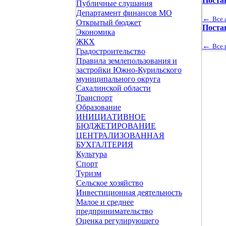
Поста
Публичные слушания
Департамент финансов МО
←
Все 
Открытый бюджет
Поста
Экономика
ЖКХ
←
Все 
Градостроительство
Правила землепользования и
застройки Южно-Курильского
муниципального округа
Сахалинской области
Транспорт
Образование
ИНИЦИАТИВНОЕ
БЮДЖЕТИРОВАНИЕ
ЦЕНТРАЛИЗОВАННАЯ
БУХГАЛТЕРИЯ
Культура
Спорт
Туризм
Сельское хозяйство
Инвестиционная деятельность
Малое и среднее
предпринимательство
Оценка регулирующего