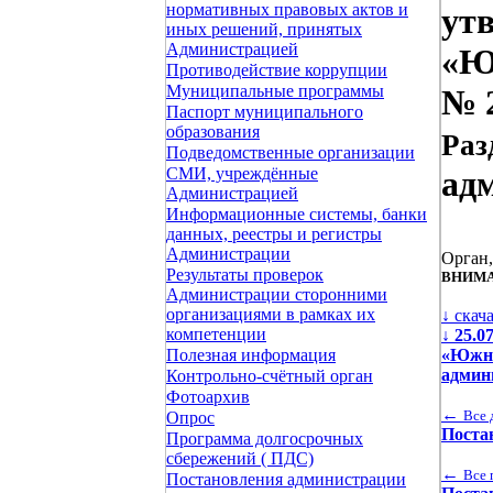
нормативных правовых актов и
ут
иных решений, принятых
Администрацией
«Ю
Противодействие коррупции
Муниципальные программы
№ 2
Паспорт муниципального
образования
Раз
Подведомственные организации
СМИ, учреждённые
ад
Администрацией
Информационные системы, банки
данных, реестры и регистры
Администрации
Орган
Результаты проверок
ВНИМА
Администрации сторонними
организациями в рамках их
↓ скач
компетенции
↓
25.0
«Южно
Полезная информация
админ
Контрольно-счётный орган
Фотоархив
←
Все 
Опрос
Поста
Программа долгосрочных
сбережений ( ПДС)
←
Все 
Постановления администрации