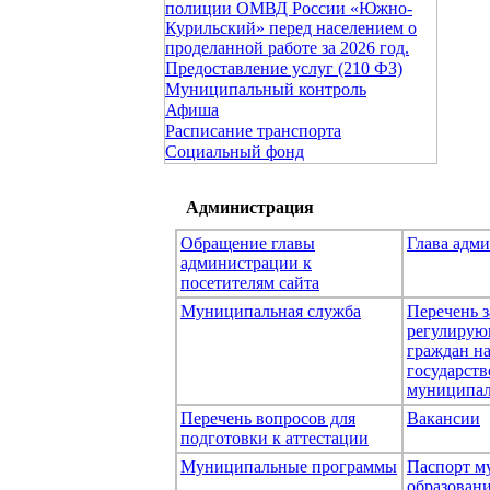
полиции ОМВД России «Южно-
Курильский» перед населением о
проделанной работе за 2026 год.
Предоставление услуг (210 ФЗ)
Муниципальный контроль
Афиша
Расписание транспорта
Социальный фонд
Администрация
Обращение главы
Глава адм
администрации к
посетителям сайта
Муниципальная служба
Перечень з
регулирую
граждан н
государст
муниципал
Перечень вопросов для
Вакансии
подготовки к аттестации
Муниципальные программы
Паспорт м
образован