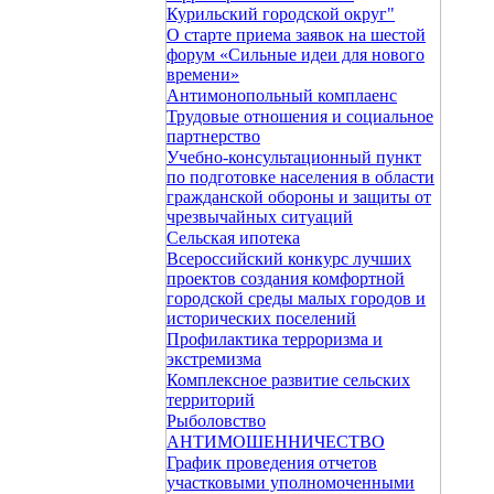
Курильский городской округ"
О старте приема заявок на шестой
форум «Сильные идеи для нового
времени»
Антимонопольный комплаенс
Трудовые отношения и социальное
партнерство
Учебно-консультационный пункт
по подготовке населения в области
гражданской обороны и защиты от
чрезвычайных ситуаций
Сельская ипотека
Всероссийский конкурс лучших
проектов создания комфортной
городской среды малых городов и
исторических поселений
Профилактика терроризма и
экстремизма
Комплексное развитие сельских
территорий
Рыболовство
АНТИМОШЕННИЧЕСТВО
График проведения отчетов
участковыми уполномоченными