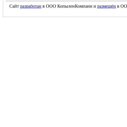
Сайт
разработан
в ООО КопыленКомпани и
размещён
в ОО