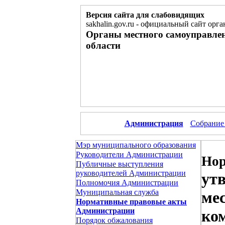
Версия сайта для слабовидящих
sakhalin.gov.ru
-
официальный сайт орга
Органы местного самоуправле
области
Администрация
Собрание
Мэр муниципального образования
Руководители Администрации
Нор
Публичные выступления
руководителей Администрации
ут
Полномочия Администрации
Муниципальная служба
ме
Нормативные правовые акты
Администрации
ко
Порядок обжалования