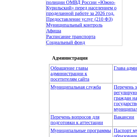
полиции ОМВД России «Южно-
Курильский» перед населением о
проделанной работе за 2026 год.
Предоставление услуг (210 ФЗ)
Муниципальный контроль
Афиша
Расписание транспорта
Социальный фонд
Администрация
Обращение главы
Глава адм
администрации к
посетителям сайта
Муниципальная служба
Перечень з
регулирую
граждан н
государст
муниципал
Перечень вопросов для
Вакансии
подготовки к аттестации
Муниципальные программы
Паспорт м
образован