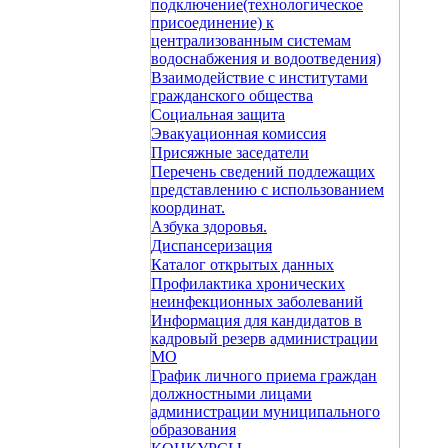
подключение(технологическое
присоединение) к
централизованным системам
водоснабжения и водоотведения)
Взаимодействие с институтами
гражданского общества
Социальная защита
Эвакуационная комиссия
Присяжные заседатели
Перечень сведений подлежащих
представлению с использованием
координат.
Азбука здоровья.
Диспансеризация
Каталог открытых данных
Профилактика хронических
неинфекционных заболеваний
Информация для кандидатов в
кадровый резерв администрации
МО
График личного приема граждан
должностными лицами
администрации муниципального
образования