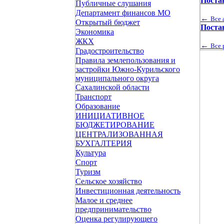
Поста
Публичные слушания
Департамент финансов МО
←
Все 
Открытый бюджет
Поста
Экономика
ЖКХ
←
Все 
Градостроительство
Правила землепользования и
застройки Южно-Курильского
муниципального округа
Сахалинской области
Транспорт
Образование
ИНИЦИАТИВНОЕ
БЮДЖЕТИРОВАНИЕ
ЦЕНТРАЛИЗОВАННАЯ
БУХГАЛТЕРИЯ
Культура
Спорт
Туризм
Сельское хозяйство
Инвестиционная деятельность
Малое и среднее
предпринимательство
Оценка регулирующего