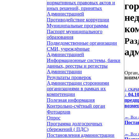
нормативных правовых актов и
го
иных решений, принятых
Администрацией
не
Противодействие коррупции
Муниципальные программы
ком
Паспорт муниципального
образования
Раз
Подведомственные организации
СМИ, учреждённые
ад
Администрацией
Информационные системы, банки
данных, реестры и регистры
Администрации
Орган
Результаты проверок
ВНИМА
Администрации сторонними
организациями в рамках их
↓ скач
компетенции
↓
04.1
предп
Полезная информация
возме
Контрольно-счётный орган
Фотоархив
←
Все 
Опрос
Поста
Программа долгосрочных
сбережений ( ПДС)
←
Все 
Постановления администрации