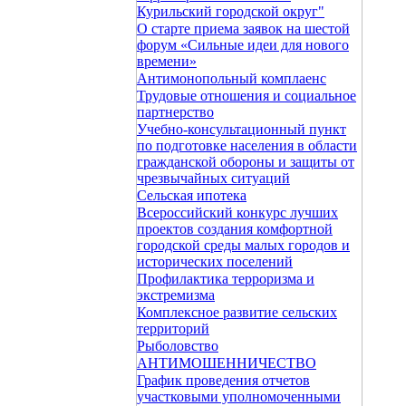
Курильский городской округ"
О старте приема заявок на шестой
форум «Сильные идеи для нового
времени»
Антимонопольный комплаенс
Трудовые отношения и социальное
партнерство
Учебно-консультационный пункт
по подготовке населения в области
гражданской обороны и защиты от
чрезвычайных ситуаций
Сельская ипотека
Всероссийский конкурс лучших
проектов создания комфортной
городской среды малых городов и
исторических поселений
Профилактика терроризма и
экстремизма
Комплексное развитие сельских
территорий
Рыболовство
АНТИМОШЕННИЧЕСТВО
График проведения отчетов
участковыми уполномоченными