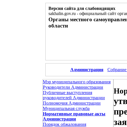
Версия сайта для слабовидящих
sakhalin.gov.ru
-
официальный сайт орга
Органы местного самоуправле
области
Администрация
Собрание
Мэр муниципального образования
Руководители Администрации
Нор
Публичные выступления
руководителей Администрации
ут
Полномочия Администрации
Муниципальная служба
пр
Нормативные правовые акты
Администрации
за
Порядок обжалования