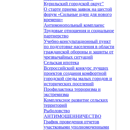
Курильский городской округ"
О старте приема заявок на шестой
форум «Сильные идеи для нового
времени»
Антимонопольный комплаенс
Трудовые отношения и социальное
партнерство
Учебно-консультационный пункт
по подготовке населения в области
гражданской обороны и защиты от
чрезвычайных ситуаций
Сельская ипотека
Всероссийский конкурс лучших
проектов создания комфортной
городской среды малых городов и
исторических поселений
Профилактика терроризма и
экстремизма
Комплексное развитие сельских
территорий
Рыболовство
АНТИМОШЕННИЧЕСТВО
График проведения отчетов
участковыми уполномоченными