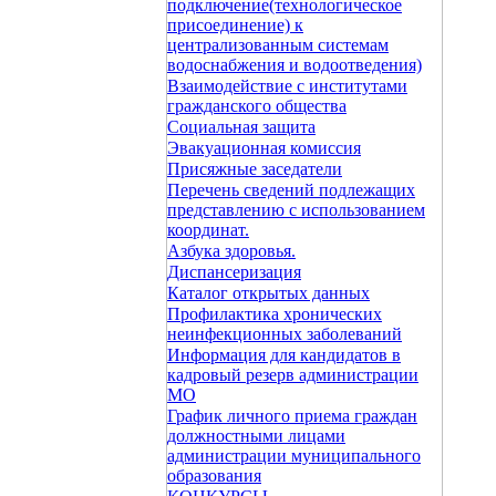
подключение(технологическое
присоединение) к
централизованным системам
водоснабжения и водоотведения)
Взаимодействие с институтами
гражданского общества
Социальная защита
Эвакуационная комиссия
Присяжные заседатели
Перечень сведений подлежащих
представлению с использованием
координат.
Азбука здоровья.
Диспансеризация
Каталог открытых данных
Профилактика хронических
неинфекционных заболеваний
Информация для кандидатов в
кадровый резерв администрации
МО
График личного приема граждан
должностными лицами
администрации муниципального
образования