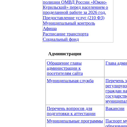
полиции ОМВД России «Южно-
Курильский» перед населением о
проделанной работе за 2026 год.
Предоставление услуг (210 ФЗ)
Муниципальный контроль
Афиша
Расписание транспорта
Социальный фонд
Администрация
Обращение главы
Глава адм
администрации к
посетителям сайта
Муниципальная служба
Перечень з
регулирую
граждан н
государст
муниципал
Перечень вопросов для
Вакансии
подготовки к аттестации
Муниципальные программы
Паспорт м
образован