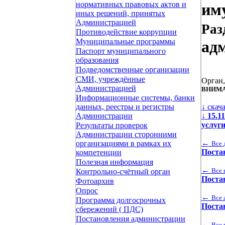
нормативных правовых актов и
иму
иных решений, принятых
Администрацией
Раз
Противодействие коррупции
Муниципальные программы
ад
Паспорт муниципального
образования
Подведомственные организации
СМИ, учреждённые
Орган
Администрацией
ВНИМА
Информационные системы, банки
↓ скач
данных, реестры и регистры
↓
15.1
Администрации
услуг
Результаты проверок
Администрации сторонними
←
организациями в рамках их
Все 
Поста
компетенции
Полезная информация
←
Все 
Контрольно-счётный орган
Поста
Фотоархив
Опрос
←
Все 
Программа долгосрочных
Поста
сбережений ( ПДС)
Постановления администрации
←
Все 