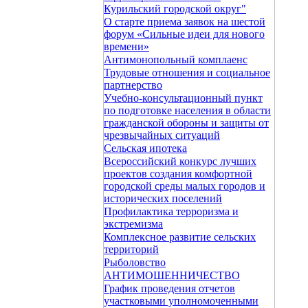
Курильский городской округ"
О старте приема заявок на шестой
форум «Сильные идеи для нового
времени»
Антимонопольный комплаенс
Трудовые отношения и социальное
партнерство
Учебно-консультационный пункт
по подготовке населения в области
гражданской обороны и защиты от
чрезвычайных ситуаций
Сельская ипотека
Всероссийский конкурс лучших
проектов создания комфортной
городской среды малых городов и
исторических поселений
Профилактика терроризма и
экстремизма
Комплексное развитие сельских
территорий
Рыболовство
АНТИМОШЕННИЧЕСТВО
График проведения отчетов
участковыми уполномоченными