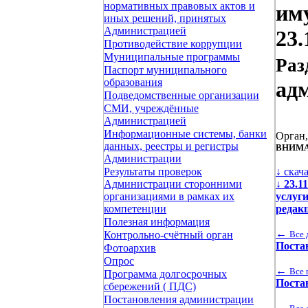
нормативных правовых актов и
им
иных решений, принятых
Администрацией
23.
Противодействие коррупции
Муниципальные программы
Раз
Паспорт муниципального
образования
ад
Подведомственные организации
СМИ, учреждённые
Администрацией
Информационные системы, банки
Орган
данных, реестры и регистры
ВНИМА
Администрации
↓ скач
Результаты проверок
↓
23.1
Администрации сторонними
услуг
организациями в рамках их
редак
компетенции
Полезная информация
←
Все 
Контрольно-счётный орган
Поста
Фотоархив
Опрос
←
Все 
Программа долгосрочных
Поста
сбережений ( ПДС)
Постановления администрации
←