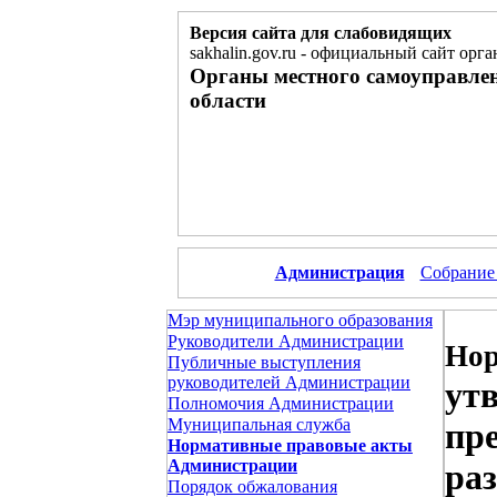
Версия сайта для слабовидящих
sakhalin.gov.ru
-
официальный сайт орга
Органы местного самоуправле
области
Администрация
Собрание
Мэр муниципального образования
Руководители Администрации
Нор
Публичные выступления
руководителей Администрации
ут
Полномочия Администрации
Муниципальная служба
пр
Нормативные правовые акты
Администрации
ра
Порядок обжалования