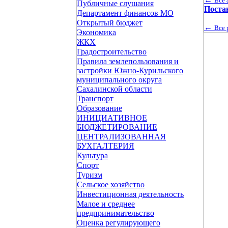
Все 
Публичные слушания
Поста
Департамент финансов МО
Открытый бюджет
←
Все 
Экономика
ЖКХ
Градостроительство
Правила землепользования и
застройки Южно-Курильского
муниципального округа
Сахалинской области
Транспорт
Образование
ИНИЦИАТИВНОЕ
БЮДЖЕТИРОВАНИЕ
ЦЕНТРАЛИЗОВАННАЯ
БУХГАЛТЕРИЯ
Культура
Спорт
Туризм
Сельское хозяйство
Инвестиционная деятельность
Малое и среднее
предпринимательство
Оценка регулирующего