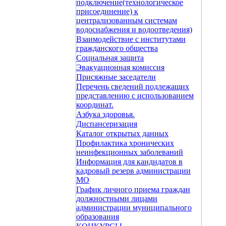
подключение(технологическое
присоединение) к
централизованным системам
водоснабжения и водоотведения)
Взаимодействие с институтами
гражданского общества
Социальная защита
Эвакуационная комиссия
Присяжные заседатели
Перечень сведений подлежащих
представлению с использованием
координат.
Азбука здоровья.
Диспансеризация
Каталог открытых данных
Профилактика хронических
неинфекционных заболеваний
Информация для кандидатов в
кадровый резерв администрации
МО
График личного приема граждан
должностными лицами
администрации муниципального
образования