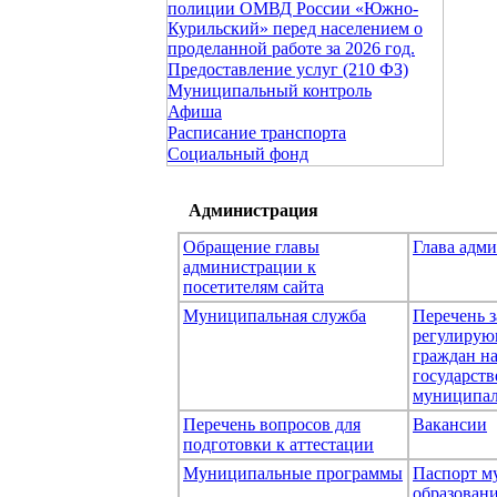
полиции ОМВД России «Южно-
Курильский» перед населением о
проделанной работе за 2026 год.
Предоставление услуг (210 ФЗ)
Муниципальный контроль
Афиша
Расписание транспорта
Социальный фонд
Администрация
Обращение главы
Глава адм
администрации к
посетителям сайта
Муниципальная служба
Перечень з
регулирую
граждан н
государст
муниципал
Перечень вопросов для
Вакансии
подготовки к аттестации
Муниципальные программы
Паспорт м
образован