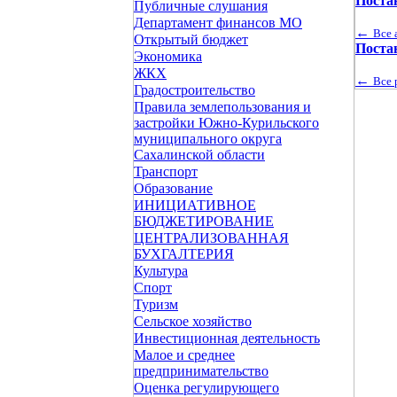
Поста
Публичные слушания
Департамент финансов МО
←
Все 
Открытый бюджет
Поста
Экономика
ЖКХ
←
Все 
Градостроительство
Правила землепользования и
застройки Южно-Курильского
муниципального округа
Сахалинской области
Транспорт
Образование
ИНИЦИАТИВНОЕ
БЮДЖЕТИРОВАНИЕ
ЦЕНТРАЛИЗОВАННАЯ
БУХГАЛТЕРИЯ
Культура
Спорт
Туризм
Сельское хозяйство
Инвестиционная деятельность
Малое и среднее
предпринимательство
Оценка регулирующего