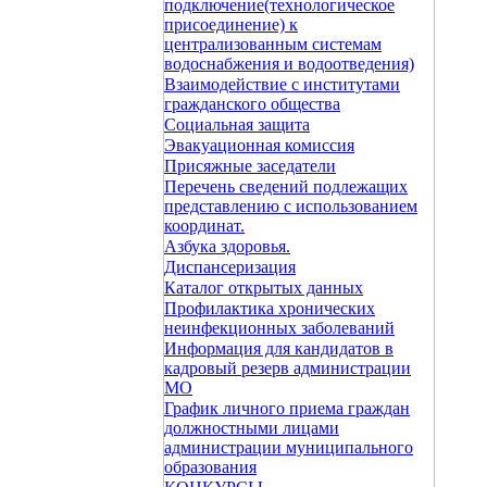
подключение(технологическое
присоединение) к
централизованным системам
водоснабжения и водоотведения)
Взаимодействие с институтами
гражданского общества
Социальная защита
Эвакуационная комиссия
Присяжные заседатели
Перечень сведений подлежащих
представлению с использованием
координат.
Азбука здоровья.
Диспансеризация
Каталог открытых данных
Профилактика хронических
неинфекционных заболеваний
Информация для кандидатов в
кадровый резерв администрации
МО
График личного приема граждан
должностными лицами
администрации муниципального
образования