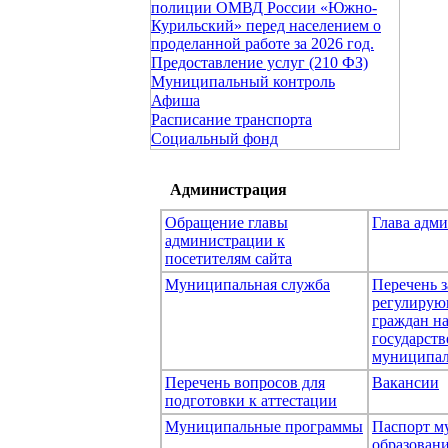
полиции ОМВД России «Южно-
Курильский» перед населением о
проделанной работе за 2026 год.
Предоставление услуг (210 ФЗ)
Муниципальный контроль
Афиша
Расписание транспорта
Социальный фонд
Администрация
Обращение главы
Глава адм
администрации к
посетителям сайта
Муниципальная служба
Перечень з
регулирую
граждан н
государст
муниципал
Перечень вопросов для
Вакансии
подготовки к аттестации
Муниципальные программы
Паспорт м
образован