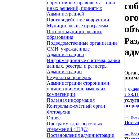
нормативных правовых актов и
соб
иных решений, принятых
Администрацией
ог
Противодействие коррупции
Муниципальные программы
объ
Паспорт муниципального
образования
Раз
Подведомственные организации
СМИ, учреждённые
ад
Администрацией
Информационные системы, банки
данных, реестры и регистры
Администрации
Орган
Результаты проверок
ВНИМА
Администрации сторонними
организациями в рамках их
↓ скач
компетенции
↓
23.1
услуги
Полезная информация
огоро
Контрольно-счётный орган
Фотоархив
←
Все 
Опрос
Поста
Программа долгосрочных
сбережений ( ПДС)
←
Все 
Постановления администрации