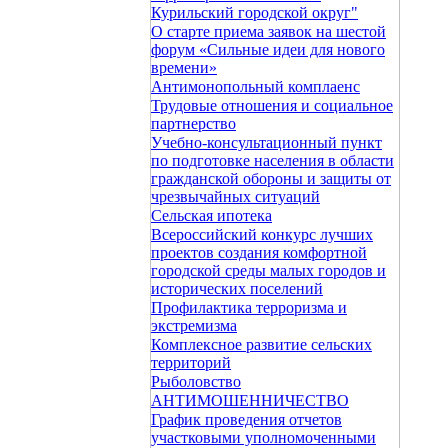
Курильский городской округ"
О старте приема заявок на шестой
форум «Сильные идеи для нового
времени»
Антимонопольный комплаенс
Трудовые отношения и социальное
партнерство
Учебно-консультационный пункт
по подготовке населения в области
гражданской обороны и защиты от
чрезвычайных ситуаций
Сельская ипотека
Всероссийский конкурс лучших
проектов создания комфортной
городской среды малых городов и
исторических поселений
Профилактика терроризма и
экстремизма
Комплексное развитие сельских
территорий
Рыболовство
АНТИМОШЕННИЧЕСТВО
График проведения отчетов
участковыми уполномоченными