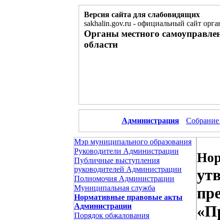
Версия сайта для слабовидящих
sakhalin.gov.ru
-
официальный сайт орга
Органы местного самоуправле
области
Администрация
Собрание
Мэр муниципального образования
Руководители Администрации
Нор
Публичные выступления
руководителей Администрации
ут
Полномочия Администрации
Муниципальная служба
пр
Нормативные правовые акты
Администрации
«П
Порядок обжалования