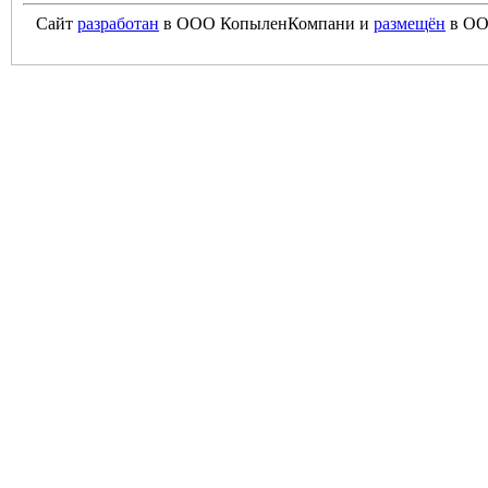
Сайт
разработан
в ООО КопыленКомпани и
размещён
в ОО