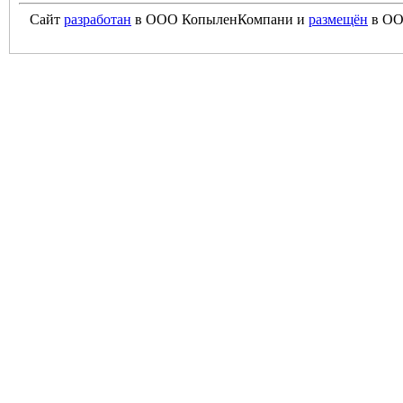
Сайт
разработан
в ООО КопыленКомпани и
размещён
в ОО