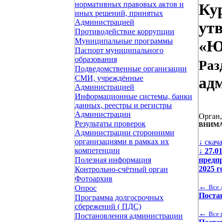
нормативных правовых актов и
Кур
иных решений, принятых
Администрацией
ут
Противодействие коррупции
Муниципальные программы
«Ю
Паспорт муниципального
образования
Раз
Подведомственные организации
СМИ, учреждённые
ад
Администрацией
Информационные системы, банки
данных, реестры и регистры
Администрации
Орган
Результаты проверок
ВНИМА
Администрации сторонними
организациями в рамках их
↓ скач
компетенции
↓
27.0
предп
Полезная информация
2025 
Контрольно-счётный орган
Фотоархив
←
Все 
Опрос
Поста
Программа долгосрочных
сбережений ( ПДС)
←
Все 
Постановления администрации