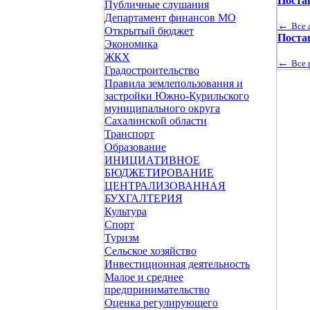
Поста
Публичные слушания
Департамент финансов МО
←
Все 
Открытый бюджет
Поста
Экономика
ЖКХ
←
Все 
Градостроительство
Правила землепользования и
застройки Южно-Курильского
муниципального округа
Сахалинской области
Транспорт
Образование
ИНИЦИАТИВНОЕ
БЮДЖЕТИРОВАНИЕ
ЦЕНТРАЛИЗОВАННАЯ
БУХГАЛТЕРИЯ
Культура
Спорт
Туризм
Сельское хозяйство
Инвестиционная деятельность
Малое и среднее
предпринимательство
Оценка регулирующего