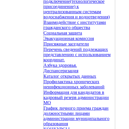
подключение(технологическое
присоединение) к
централизованным системам
водоснабжения и водоотведения)
Взаимодействие с институтами
гражданского общества
Социальная защита
Эвакуационная комиссия
Присяжные заседатели
Перечень сведений подлежащих
представлению с использованием
координат.
Азбука здоровья.
Диспансеризация
Каталог открытых данных
Профилактика хронических
неинфекционных заболеваний
Информация для кандидатов в
кадровый резерв администрации
МО
График личного приема граждан
должностными лицами
администрации муниципального
образования