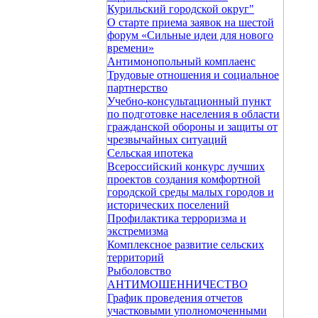
Курильский городской округ"
О старте приема заявок на шестой
форум «Сильные идеи для нового
времени»
Антимонопольный комплаенс
Трудовые отношения и социальное
партнерство
Учебно-консультационный пункт
по подготовке населения в области
гражданской обороны и защиты от
чрезвычайных ситуаций
Сельская ипотека
Всероссийский конкурс лучших
проектов создания комфортной
городской среды малых городов и
исторических поселений
Профилактика терроризма и
экстремизма
Комплексное развитие сельских
территорий
Рыболовство
АНТИМОШЕННИЧЕСТВО
График проведения отчетов
участковыми уполномоченными