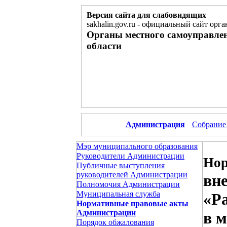
Версия сайта для слабовидящих
sakhalin.gov.ru
-
официальный сайт орга
Органы местного самоуправле
области
Администрация
Собрание
Мэр муниципального образования
Руководители Администрации
Нор
Публичные выступления
руководителей Администрации
вн
Полномочия Администрации
Муниципальная служба
«Р
Нормативные правовые акты
Администрации
в 
Порядок обжалования