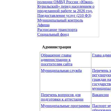
полиции ОМВД России «Южно-
Курильский» перед населением о
проделанной работе за 2026 год.
Предоставление услуг (210 ФЗ)
Муниципальный контроль
Афиша
Расписание транспорта
Социальный фонд
Администрация
Обращение главы
Глава адм
администрации к
посетителям сайта
Муниципальная служба
Перечень з
регулирую
граждан н
государст
муниципал
Перечень вопросов для
Вакансии
подготовки к аттестации
Муниципальные программы
Паспорт м
образован