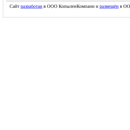
Сайт
разработан
в ООО КопыленКомпани и
размещён
в ОО