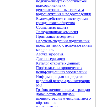
подключение(технологическое
присоединение) к
централизованным системам
водоснабжения и водоотведения)
Взаимодействие с институтами
гражданского общества
Социальная защита
Эвакуационная комиссия
Присяжные заседатели
Перечень сведений подлежащих
представлению с использованием
координат.
Азбука здоровья.
Диспансеризация
Каталог открытых данных
Профилактика хронических
неинфекционных заболеваний
Информация для кандидатов в
кадровый резерв администрации
МО
График личного приема граждан
должностными лицами
администрации муниципального
образования