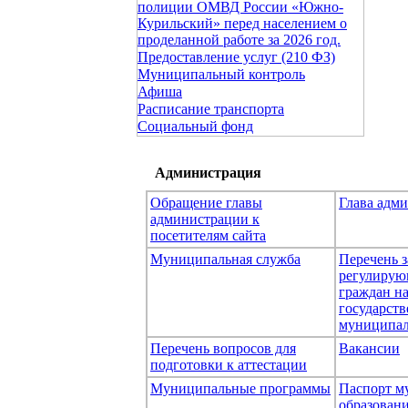
полиции ОМВД России «Южно-
Курильский» перед населением о
проделанной работе за 2026 год.
Предоставление услуг (210 ФЗ)
Муниципальный контроль
Афиша
Расписание транспорта
Социальный фонд
Администрация
Обращение главы
Глава адм
администрации к
посетителям сайта
Муниципальная служба
Перечень з
регулирую
граждан н
государст
муниципал
Перечень вопросов для
Вакансии
подготовки к аттестации
Муниципальные программы
Паспорт м
образован