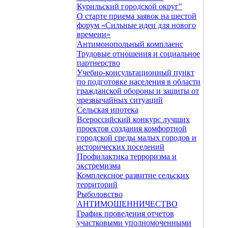
Курильский городской округ"
О старте приема заявок на шестой
форум «Сильные идеи для нового
времени»
Антимонопольный комплаенс
Трудовые отношения и социальное
партнерство
Учебно-консультационный пункт
по подготовке населения в области
гражданской обороны и защиты от
чрезвычайных ситуаций
Сельская ипотека
Всероссийский конкурс лучших
проектов создания комфортной
городской среды малых городов и
исторических поселений
Профилактика терроризма и
экстремизма
Комплексное развитие сельских
территорий
Рыболовство
АНТИМОШЕННИЧЕСТВО
График проведения отчетов
участковыми уполномоченными