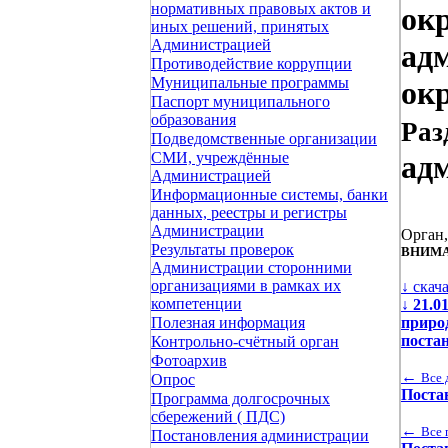
нормативных правовых актов и
ок
иных решений, принятых
Администрацией
ад
Противодействие коррупции
Муниципальные программы
окр
Паспорт муниципального
образования
Раз
Подведомственные организации
СМИ, учреждённые
ад
Администрацией
Информационные системы, банки
данных, реестры и регистры
Администрации
Орган
Результаты проверок
ВНИМА
Администрации сторонними
организациями в рамках их
↓ скач
компетенции
↓
21.0
приро
Полезная информация
поста
Контрольно-счётный орган
Фотоархив
←
Все 
Опрос
Поста
Программа долгосрочных
сбережений ( ПДС)
←
Все 
Постановления администрации