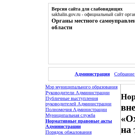
Версия сайта для слабовидящих
sakhalin.gov.ru
-
официальный сайт орга
Органы местного самоуправле
области
Администрация
Собрание
Мэр муниципального образования
Руководители Администрации
Нор
Публичные выступления
руководителей Администрации
вн
Полномочия Администрации
Муниципальная служба
«О
Нормативные правовые акты
Администрации
на
Порядок обжалования