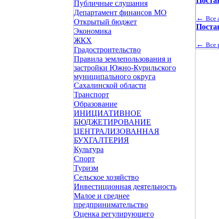
Поста
Публичные слушания
Департамент финансов МО
←
Все 
Открытый бюджет
Поста
Экономика
ЖКХ
←
Все 
Градостроительство
Правила землепользования и
застройки Южно-Курильского
муниципального округа
Сахалинской области
Транспорт
Образование
ИНИЦИАТИВНОЕ
БЮДЖЕТИРОВАНИЕ
ЦЕНТРАЛИЗОВАННАЯ
БУХГАЛТЕРИЯ
Культура
Спорт
Туризм
Сельское хозяйство
Инвестиционная деятельность
Малое и среднее
предпринимательство
Оценка регулирующего