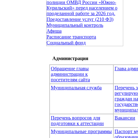
полиции ОМВД России «Южно-
Курильский» перед населением о
проделанной работе за 2026 год.
Предоставление услуг (210 ФЗ)
Муниципальный контроль
Афиша
Расписание транспорта
Социальный фонд
Администрация
Обращение главы
Глава адм
администрации к
посетителям сайта
Муниципальная служба
Перечень з
регулирую
граждан н
государст
муниципал
Перечень вопросов для
Вакансии
подготовки к аттестации
Муниципальные программы
Паспорт м
образован