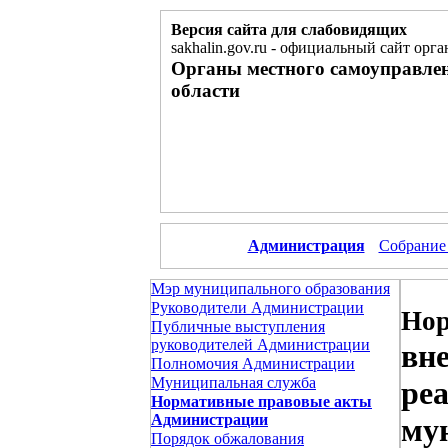
Версия сайта для слабовидящих
sakhalin.gov.ru
-
официальный сайт орга
Органы местного самоуправле
области
Администрация
Собрание
Мэр муниципального образования
Руководители Администрации
Нор
Публичные выступления
руководителей Администрации
вн
Полномочия Администрации
Муниципальная служба
ре
Нормативные правовые акты
Администрации
му
Порядок обжалования