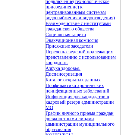
подключение(технологическое
присоединение) к
централизованным системам
водоснабжения и водоотведения)
Взаимодействие с институтами
гражданского общества
Социальная защита
Эвакуационная комиссия
Присяжные заседатели
Перечень сведений подлежащих
представлению с использованием
координат.
Азбука здоровья.
Диспансеризация
Каталог открытых данных
Профилактика хронических
неинфекционных заболеваний
Информация для кандидатов в
кадровый резерв администрации
МО
График личного приема граждан
должностными лицами
администрации муниципального
образования