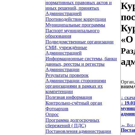
нормативных правовых актов и
Ку
иных решений, принятых
Администрацией
по
Противодействие коррупции
Муниципальные программы
Кур
Паспорт муниципального
образования
«О 
Подведомственные организации
СМИ, учреждённые
Раз
Администрацией
Информационные системы, банки
ад
данных, реестры и регистры
Администрации
Результаты проверок
Администрации сторонними
Орган
организациями в рамках их
ВНИМА
компетенции
Полезная информация
↓ скач
↓
19.0
Контрольно-счётный орган
муниц
Фотоархив
админ
Опрос
Программа долгосрочных
←
Все 
сбережений ( ПДС)
Поста
Постановления администрации