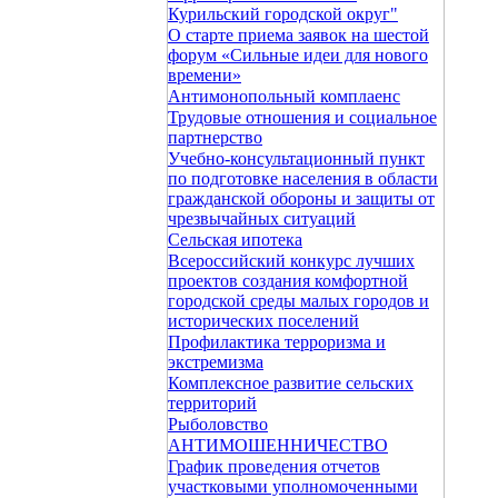
Курильский городской округ"
О старте приема заявок на шестой
форум «Сильные идеи для нового
времени»
Антимонопольный комплаенс
Трудовые отношения и социальное
партнерство
Учебно-консультационный пункт
по подготовке населения в области
гражданской обороны и защиты от
чрезвычайных ситуаций
Сельская ипотека
Всероссийский конкурс лучших
проектов создания комфортной
городской среды малых городов и
исторических поселений
Профилактика терроризма и
экстремизма
Комплексное развитие сельских
территорий
Рыболовство
АНТИМОШЕННИЧЕСТВО
График проведения отчетов
участковыми уполномоченными