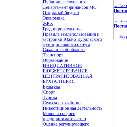
Публичные слушания
←
Все 
Департамент финансов МО
Поста
Открытый бюджет
Экономика
←
Все 
ЖКХ
Поста
Градостроительство
Правила землепользования и
←
Все 
застройки Южно-Курильского
муниципального округа
Сахалинской области
Транспорт
Образование
ИНИЦИАТИВНОЕ
БЮДЖЕТИРОВАНИЕ
ЦЕНТРАЛИЗОВАННАЯ
БУХГАЛТЕРИЯ
Культура
Спорт
Туризм
Сельское хозяйство
Инвестиционная деятельность
Малое и среднее
предпринимательство
Оценка регулирующего