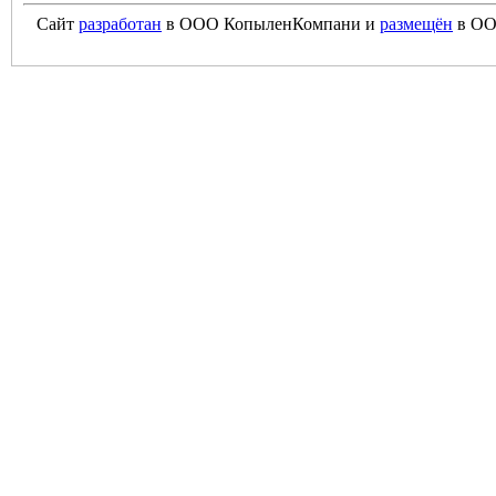
Сайт
разработан
в ООО КопыленКомпани и
размещён
в ОО