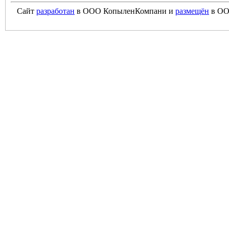
Сайт
разработан
в ООО КопыленКомпани и
размещён
в ОО