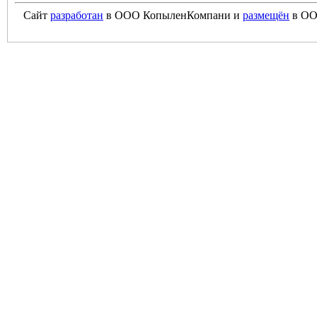
Сайт
разработан
в ООО КопыленКомпани и
размещён
в ОО