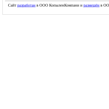
Сайт
разработан
в ООО КопыленКомпани и
размещён
в ОО