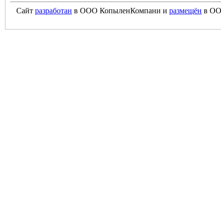
Сайт
разработан
в ООО КопыленКомпани и
размещён
в ОО