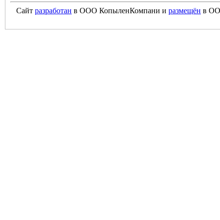
Сайт
разработан
в ООО КопыленКомпани и
размещён
в ОО