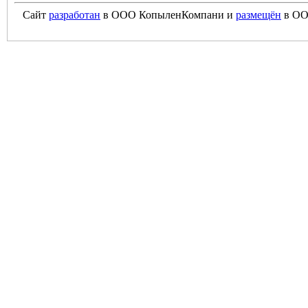
Сайт
разработан
в ООО КопыленКомпани и
размещён
в ОО