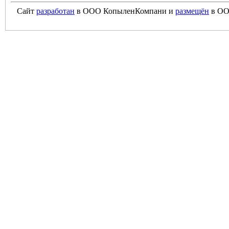
Сайт
разработан
в ООО КопыленКомпани и
размещён
в ОО