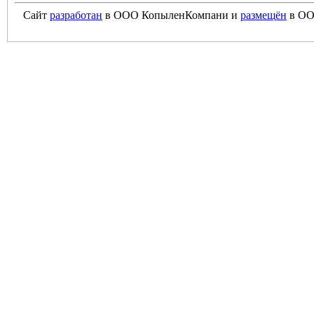
Сайт
разработан
в ООО КопыленКомпани и
размещён
в ОО