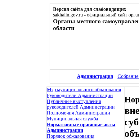
Версия сайта для слабовидящих
sakhalin.gov.ru
-
официальный сайт орга
Органы местного самоуправле
области
Администрация
Собрание
Мэр муниципального образования
Руководители Администрации
Нор
Публичные выступления
руководителей Администрации
вн
Полномочия Администрации
Муниципальная служба
су
Нормативные правовые акты
Администрации
об
Порядок обжалования