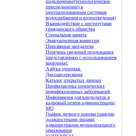
подключение(технологическое
присоединение) к
централизованным системам
водоснабжения и водоотведения)
Взаимодействие с институтами
гражданского общества
Социальная защита
Эвакуационная комиссия
Присяжные заседатели
Перечень сведений подлежащих
представлению с использованием
координат.
Азбука здоровья.
Диспансеризация
Каталог открытых данных
Профилактика хронических
неинфекционных заболеваний
Информация для кандидатов в
кадровый резерв администрации
МО
График личного приема граждан
должностными лицами
администрации муниципального
образования