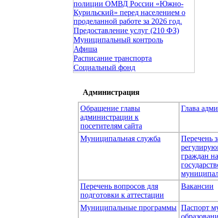
полиции ОМВД России «Южно-
Курильский» перед населением о
проделанной работе за 2026 год.
Предоставление услуг (210 ФЗ)
Муниципальный контроль
Афиша
Расписание транспорта
Социальный фонд
Администрация
Обращение главы
Глава адм
администрации к
посетителям сайта
Муниципальная служба
Перечень з
регулирую
граждан н
государст
муниципал
Перечень вопросов для
Вакансии
подготовки к аттестации
Муниципальные программы
Паспорт м
образован