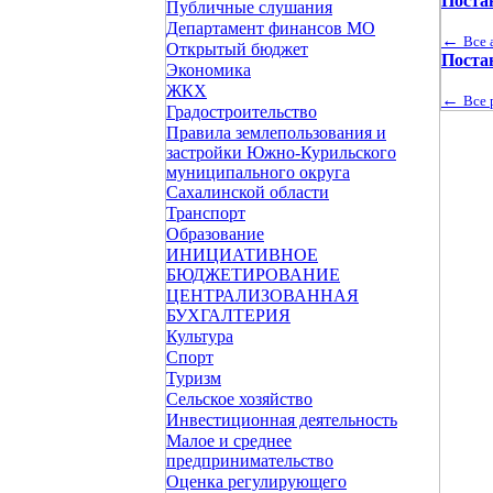
Поста
Публичные слушания
Департамент финансов МО
←
Все 
Открытый бюджет
Поста
Экономика
ЖКХ
←
Все 
Градостроительство
Правила землепользования и
застройки Южно-Курильского
муниципального округа
Сахалинской области
Транспорт
Образование
ИНИЦИАТИВНОЕ
БЮДЖЕТИРОВАНИЕ
ЦЕНТРАЛИЗОВАННАЯ
БУХГАЛТЕРИЯ
Культура
Спорт
Туризм
Сельское хозяйство
Инвестиционная деятельность
Малое и среднее
предпринимательство
Оценка регулирующего