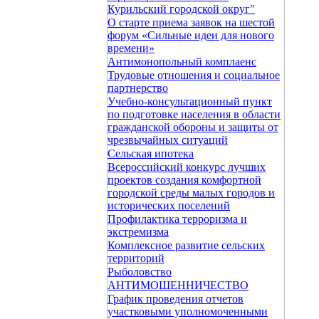
Курильский городской округ"
О старте приема заявок на шестой
форум «Сильные идеи для нового
времени»
Антимонопольный комплаенс
Трудовые отношения и социальное
партнерство
Учебно-консультационный пункт
по подготовке населения в области
гражданской обороны и защиты от
чрезвычайных ситуаций
Сельская ипотека
Всероссийский конкурс лучших
проектов создания комфортной
городской среды малых городов и
исторических поселений
Профилактика терроризма и
экстремизма
Комплексное развитие сельских
территорий
Рыболовство
АНТИМОШЕННИЧЕСТВО
График проведения отчетов
участковыми уполномоченными