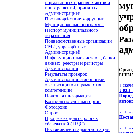
нормативных правовых актов и
му
иных решений, принятых
Администрацией
уч
Противодействие коррупции
Муниципальные программы
об
Паспорт муниципального
образования
Раз
Подведомственные организации
СМИ, учреждённые
ад
Администрацией
Информационные системы, банки
данных, реестры и регистры
Администрации
Орган
Результаты проверок
ВНИМА
Администрации сторонними
организациями в рамках их
↓ скач
компетенции
↓
02.1
Поряд
Полезная информация
автон
Контрольно-счётный орган
Фотоархив
←
Все 
Опрос
Поста
Программа долгосрочных
сбережений ( ПДС)
←
Все 
Постановления администрации