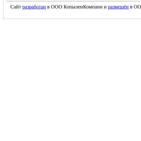
Сайт
разработан
в ООО КопыленКомпани и
размещён
в ОО